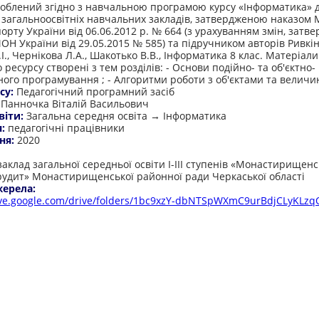
роблений згідно з навчальною програмою курсу «Інформатика» д
я загальноосвітніх навчальних закладів, затвердженою наказом
порту України від 06.06.2012 р. № 664 (з урахуванням змін, затв
ОН України від 29.05.2015 № 585) та підручником авторів Ривкін
І., Чернікова Л.А., Шакотько В.В., Інформатика 8 клас. Матеріали
ресурсу створені з тем розділів: - Основи подійно- та об'єктно-
ного програмування ; - Алгоритми роботи з об'єктами та велич
су:
Педагогічний програмний засіб
:
Панночка Віталій Васильович
віти:
Загальна середня освіта → Інформатика
я:
педагогічні працівники
ня:
2020
:
аклад загальної середньої освіти I-III ступенів «Монастирищен
рудит» Монастирищенської районної ради Черкаської області
жерела:
rive.google.com/drive/folders/1bc9xzY-dbNTSpWXmC9urBdjCLyKLzqO