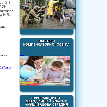
ля 5-9
 МОН
ерджених
д Й.Я.,
инами
КЛАСТЕРИ
КОМПЕНСАТОРНОЇ ОСВІТИ
ський
S?usp=...
ІНФОРМАЦІЙНО-
МЕТОДИЧНИЙ КЛАСТЕР
«НУШ: БАЗОВА СЕРЕДНЯ