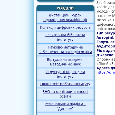
Засіб роз
класів дл
РОЗДІЛИ
молоді і с
Дистанційні курси
наказом М
підвищення кваліфікації
Лисенко Т.
цифрового 
Колекція цифрових ресурсів
орієнтова
Тип ресур
Електронна бібліотека
Автор(и)
інституту
Галузь ос
Аудиторі
Науково-методичне
Рік видан
забезпечення закладів освіти
Джерело
Опорний з
Віртуальна академія
«Ліцей «Е
методичних наук
Адреса д
Структурні підрозділи
https://d
інституту
План і звіт роботи інституту
ЗНО та моніторинг якості
освіти
Регіональний відділ АС
"Диплом"