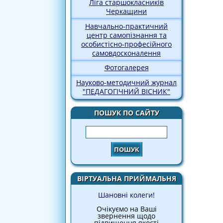
Ліга старшокласників
Черкащини
Навчально-практичний
центр самопізнання та
особистісно-професійного
самовдосконалення
Фотогалерея
Науково-методичний журнал
"ПЕДАГОГІЧНИЙ ВІСНИК"
ПОШУК ПО САЙТУ
Пошук
ВІРТУАЛЬНА ПРИЙМАЛЬНЯ
Шановні колеги!
Очікуємо на Ваші
звернення щодо
підвищення якості