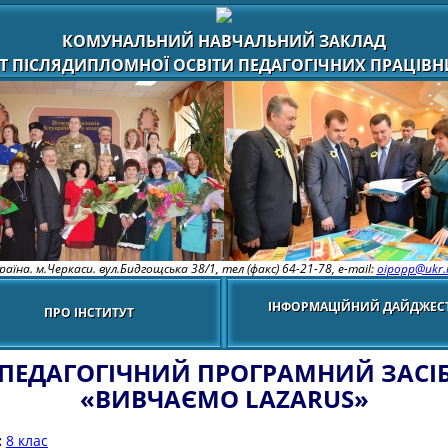
КОМУНАЛЬНИЙ НАВЧАЛЬНИЙ ЗАКЛАД
Т ПІСЛЯДИПЛОМНОЇ ОСВІТИ ПЕДАГОГІЧНИХ ПРАЦІВНИ
раїна. м.Черкаси. вул.Бидгощська 38/1,
тел (факс) 64-21-78, e-mail:
oipopp@ukr.
ІНФОРМАЦІЙНИЙ ДАЙДЖЕС
ПРО ІНСТИТУТ
ПЕДАГОГІЧНИЙ ПРОГРАМНИЙ ЗАСІ
«ВИВЧАЄМО LAZARUS»
:
8 клас