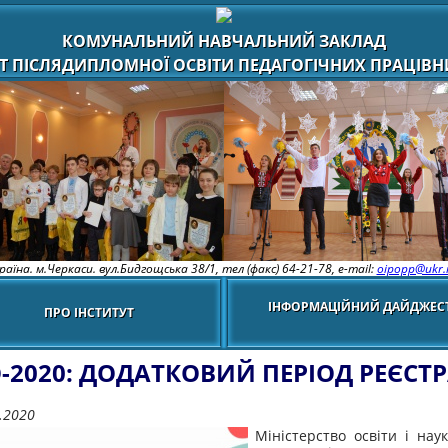
КОМУНАЛЬНИЙ НАВЧАЛЬНИЙ ЗАКЛАД
Т ПІСЛЯДИПЛОМНОЇ ОСВІТИ ПЕДАГОГІЧНИХ ПРАЦІВНИ
раїна. м.Черкаси. вул.Бидгощська 38/1,
тел (факс) 64-21-78, e-mail:
oipopp@ukr.
ІНФОРМАЦІЙНИЙ ДАЙДЖЕС
ПРО ІНСТИТУТ
-2020: ДОДАТКОВИЙ ПЕРІОД РЕЄСТР
.2020
Міністерство освіти і нау