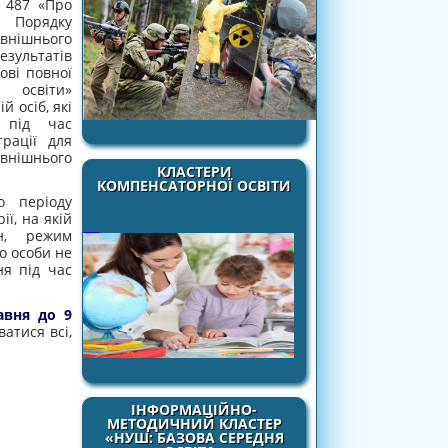
 487 «Про
Порядку
шнього
езультатів
ові повної
 освіти»
й осіб, які
я під час
трації для
зовнішнього
КЛАСТЕРИ
КОМПЕНСАТОРНОЇ ОСВІТИ
о періоду
ї, на якій
ин, режим
о особи не
я під час
авня до 9
атися всі,
ІНФОРМАЦІЙНО-
МЕТОДИЧНИЙ КЛАСТЕР
«НУШ: БАЗОВА СЕРЕДНЯ