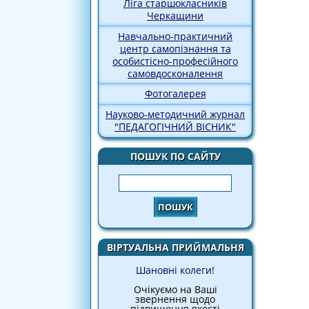
Ліга старшокласників
Черкащини
Навчально-практичний
центр самопізнання та
особистісно-професійного
самовдосконалення
Фотогалерея
Науково-методичний журнал
"ПЕДАГОГІЧНИЙ ВІСНИК"
ПОШУК ПО САЙТУ
Пошук
ВІРТУАЛЬНА ПРИЙМАЛЬНЯ
Шановні колеги!
Очікуємо на Ваші
звернення щодо
підвищення якості