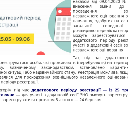
наказом від 09.04.2020 №
внесення зміни до 
проведення зовні
незалежного оцінювання р
навчання, здобутих на осн
загальної середньої
розширило перелік категорі
можуть зареєструватис
додаткового періоду реєс
участі в додатковій сесії 
незалежного оцінювання.
Так, під час додатковог
реєструватися особи, які проживають (перебувають) на територі
у, визначеному законодавством, встановлено карант
ної ситуації або надзвичайного стану. Реєстрація можлива, якщ
валися для проходження зовнішнього незалежного оцінюванн
періоду реєстрації.
огоріч під час
додаткового періоду реєстрації — із 25 тр
ключно
— для участі в додатковій сесії ЗНО зможуть зареєструв
іг зареєструватися протягом 3 лютого — 24 березня.