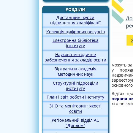
РОЗДІЛИ
Дистанційні курси
підвищення кваліфікації
Колекція цифрових ресурсів
Електронна бібліотека
інституту
Науково-методичне
забезпечення закладів освіти
можуть за
Віртуальна академія
у порядк
методичних наук
надзвичай
зареєстру
Структурні підрозділи
основного 
інституту
Відтак ць
План і звіт роботи інституту
червня в
хто не зм
ЗНО та моніторинг якості
освіти
Регіональний відділ АС
"Диплом"