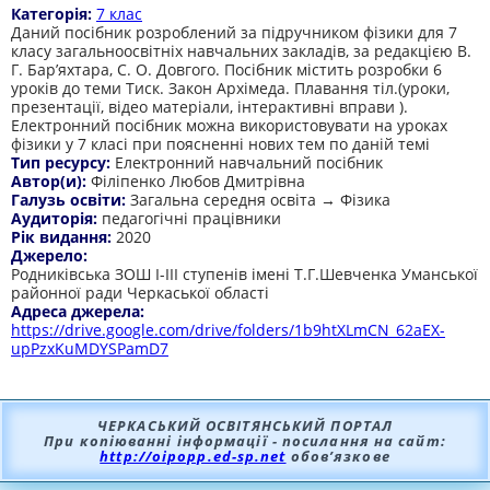
Категорія:
7 клас
Даний посібник розроблений за підручником фізики для 7
класу загальноосвітніх навчальних закладів, за редакцією В.
Г. Бар’яхтара, С. О. Довгого. Посібник містить розробки 6
уроків до теми Тиск. Закон Архімеда. Плавання тіл.(уроки,
презентації, відео матеріали, інтерактивні вправи ).
Електронний посібник можна використовувати на уроках
фізики у 7 класі при поясненні нових тем по даній темі
Тип ресурсу:
Електронний навчальний посібник
Автор(и):
Філіпенко Любов Дмитрівна
Галузь освіти:
Загальна середня освіта → Фізика
Аудиторія:
педагогічні працівники
Рік видання:
2020
Джерело:
Родниківська ЗОШ І-ІІІ ступенів імені Т.Г.Шевченка Уманської
районної ради Черкаської області
Адреса джерела:
https://drive.google.com/drive/folders/1b9htXLmCN_62aEX-
upPzxKuMDYSPamD7
ЧЕРКАСЬКИЙ ОСВІТЯНСЬКИЙ ПОРТАЛ
При копіюванні інформації - посилання на сайт:
http://oipopp.ed-sp.net
обов’язкове