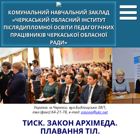
КОМУНАЛЬНИЙ НАВЧАЛЬНИЙ ЗАКЛАД
«ЧЕРКАСЬКИЙ ОБЛАСНИЙ ІНСТИТУТ
ПІСЛЯДИПЛОМНОЇ ОСВІТИ ПЕДАГОГІЧНИХ
ПРАЦІВНИКІВ ЧЕРКАСЬКОЇ ОБЛАСНОЇ
РАДИ»
Україна. м.Черкаси. вул.Бидгощська 38/1,
тел (факс) 64-21-78, e-mail:
oipopp@ukr.net
ТИСК. ЗАКОН АРХІМЕДА.
ПЛАВАННЯ ТІЛ.