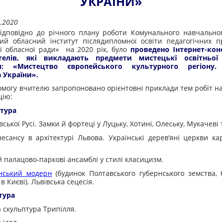
УКРАЇНИ»
.2020
но до річного плану роботи Комунального навчальног
ий обласний інститут післядипломної освіти педагогічних п
ї обласної ради» на 2020 рік, було
проведено Інтернет-ко
елів, які викладають предмети мистецькї освітньої
и: «Мистецтво європейського культурного регіону.
 України».
гу вчителю запропоновано орієнтовні приклади тем робіт на
цію:
ктура
ської Русі. Замки й фортеці у Луцьку, Хотині, Олеську, Мукачеві т
есансу в архітектурі Львова. Українські дерев’яні церкви ка
палацово-паркові ансамблі у стилі класицизм.
нський модерн
(будинок Полтавського губернського земства, 
 Києві). Львівська сецесія.
тура
 скульптура Трипілля.