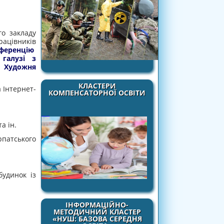
о закладу
рацівників
нференцію
 галузі з
 Художня
КЛАСТЕРИ
 Інтернет-
КОМПЕНСАТОРНОЇ ОСВІТИ
а ін.
рпатського
будинок із
ІНФОРМАЦІЙНО-
МЕТОДИЧНИЙ КЛАСТЕР
«НУШ: БАЗОВА СЕРЕДНЯ