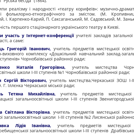
 “Руська бесіда” (1864).
 реалізму і народності «театру корифеїв»: музично-драмат
 фольклорно-етнографічного за змістом. (М. Кропивни
й, І. Карпенко-Карий, П. Саксаганський, М. Садовський, М. Зань
ь першого стаціонарного українського театру в Києві.
 участь у Інтернет-конференції
учителі закладів загальної
асті, а саме:
ець Григорій Іванович,
учитель предметів мистецької освітн
-виховного комплексу «Дошкільний навчальний заклад-загал
І ступенів» Чорнобаївської районної ради;
енко Наталія Григорівна,
учитель мистецтва Чорноб
вітньої школи І-ІІІ ступенів №1 Чорнобаївської районної ради;
н Сергій Вікторович,
учитель мистецтва,Черкаської ЗОШ І-ІІ
 Г. Іллєнка Черкаської міської ради;
ль Тетяна Михайлівна,
учитель предметів мистецької 
зацької загальноосвітньої школи І-ІІІ ступенів Звенигородсько
а Світлана Вікторівна
, учитель предметів мистецької освітн
ї загальноосвітньої школи І-ІІІ ступенів №2 Лисянської районно
авка Лідія Іванівна,
учитель предметів мистецької о
гребищенської загальноосвітньої школи І-ІІІ ступенів Драбівсько