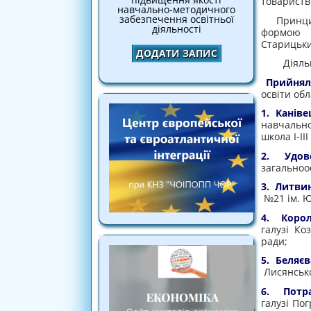
товаристві
навчально-методичного
забезпечення освітньої
Принципи
діяльності
формою і
Старицьки
ДОДАТИ ЗАПИС
Діяльніст
Прийняли
освіти обл
1. Канів
навчально
школа І-ІІ
2. Удов
загальноос
3. Литви
№21 ім. Ю.
4. Коро
галузі Ко
ради;
5. Беляєв
Лисянсько
6. Потр
галузі По