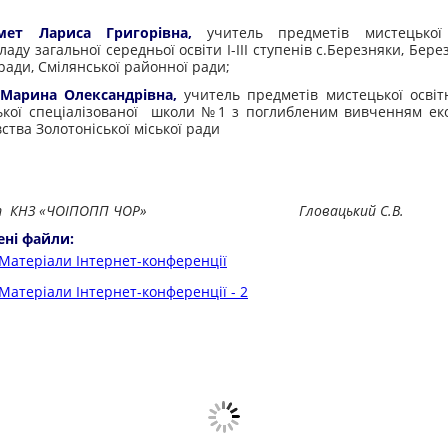
мет Лариса Григорівна,
учитель предметів мистецької 
ладу загальної середньої освіти І-ІІІ ступенів с.Березняки, Бере
ради, Смілянської районної ради;
 Марина Олександрівна,
учитель предметів мистецької освітн
ької спеціалізованої школи №1 з поглибленим вивченням ек
ства Золотоніської міської ради
ст КНЗ «ЧОІПОПП ЧОР» Гловацький С.В.
ені файли:
Матеріали Інтернет-конференції
Матеріали Інтернет-конференції - 2