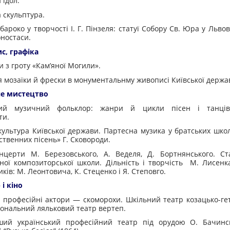
 ідол.
 скульптура.
бароко у творчості І. Г. Пінзеля: статуї Собору Св. Юра у Львов
оностаси.
с, графіка
и з гроту «Кам’яної Могили».
 мозаїки й фрески в монументальнму живописі Київської держа
не мистецтво
кий музичний фольклор: жанри й цикли пісен і танців
ти.
ультура Київської держави. Партесна музика у братських школ
ственних пісень» Г. Сковороди.
нцерти М. Березовського, А. Веделя, Д. Бортнянського. Ст
ної композиторської школи. Дільність і творчість М. Лисен
ків: М. Леонтовича, К. Стеценко і Я. Степовго.
 і кіно
офесійні актори — скоморохи. Шкільний театр козацько-гет
іональний ляльковий театр вертеп.
країнський професійний театр під орудою О. Бачинс