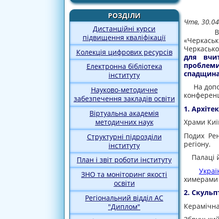
РОЗДІЛИ
Чтв, 30.04
Дистанційні курси
Відповід
підвищення кваліфікації
«Черкаськ
Черкасько
Колекція цифрових ресурсів
для вчит
проблем
Електронна бібліотека
спадщина
інституту
На допомо
Науково-методичне
конферен
забезпечення закладів освіти
1. Архіте
Віртуальна академія
методичних наук
Храми Київ
Подих Рен
Структурні підрозділи
регіону.
інституту
Палаці й 
План і звіт роботи інституту
Украї
ЗНО та моніторинг якості
химерами в
освіти
2. Скульп
Регіональний відділ АС
Керамічна
"Диплом"