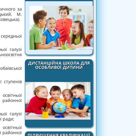
ичного за
цький, М.
ковецька).
 середньої
ьої галузі
ьноосвітня
ДИСТАНЦІЙНА ШКОЛА ДЛЯ
ОСОБЛИВОЇ ДИТИНИ
аївської
І ступенів
освітньої
ї районної
ьої галузі
ї ради;
світньої
ї районної
ПІДВИЩЕННЯ КВАЛІФІКАЦІЇ