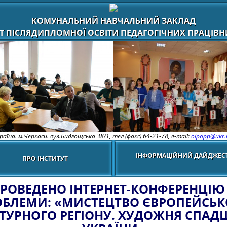
КОМУНАЛЬНИЙ НАВЧАЛЬНИЙ ЗАКЛАД
Т ПІСЛЯДИПЛОМНОЇ ОСВІТИ ПЕДАГОГІЧНИХ ПРАЦІВНИ
раїна. м.Черкаси. вул.Бидгощська 38/1,
тел (факс) 64-21-78, e-mail:
oipopp@ukr.
ІНФОРМАЦІЙНИЙ ДАЙДЖЕС
ПРО ІНСТИТУТ
РОВЕДЕНО ІНТЕРНЕТ-КОНФЕРЕНЦІЮ
ОБЛЕМИ: «МИСТЕЦТВО ЄВРОПЕЙСЬК
ТУРНОГО РЕГІОНУ. ХУДОЖНЯ СПА