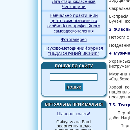
Збруцький
Ліга старшокласників
Черкащини
Сакральна
Навчально-практичний
Експресія 
центр самопізнання та
Бучачі. Ік
особистісно-професійного
3. Живопи
самовдосконалення
Петрогліф
Фотогалерея
Поєднання
Науково-методичний журнал
4. Музич
"ПЕДАГОГІЧНИЙ ВІСНИК"
Українсь
ПОШУК ПО САЙТУ
інструмен
Музична к
Пошук
«Сад боже
Хорові ко
національ
послідовни
ВІРТУАЛЬНА ПРИЙМАЛЬНЯ
7.5. Театр
Перші пр
Шановні колеги!
доби. Нац
Очікуємо на Ваші
Перший у
звернення щодо
підвищення якості