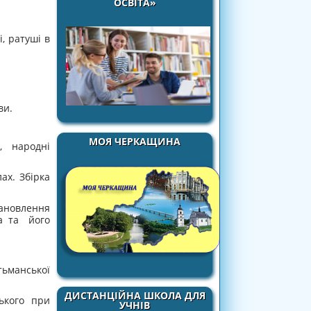
ОСВІТА»
і, ратуші в
ви.
МОЯ ЧЕРКАЩИНА
, народні
ах. Збірка
ановлення
ка та його
ьманської
ДИСТАНЦІЙНА ШКОЛА ДЛЯ
ького при
УЧНІВ