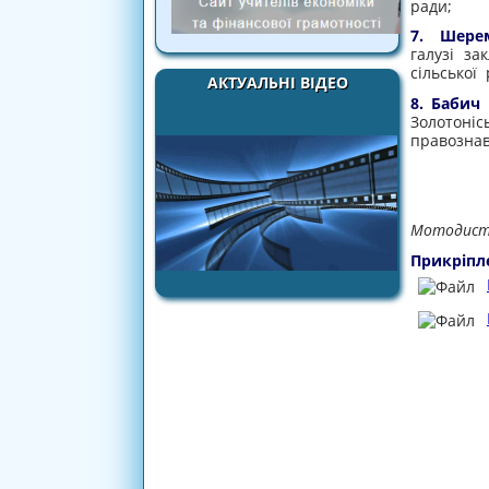
ради;
7. Шере
галузі зак
сільської 
АКТУАЛЬНІ ВІДЕО
8. Бабич
Золотоніс
правознав
Мотоди
Прикріпл