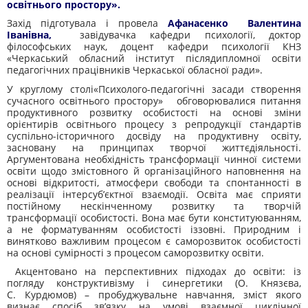
освітнього простору».
Захід підготувала і провела
Афанасенко Валентина
Іванівна,
завідувачка кафедри психології, доктор
філософських наук, доцент кафедри психології КНЗ
«Черкаський обласний інститут післядипломної освіти
педагогічних працівників Черкаської обласної ради».
У круглому столі«Психолого-педагогічні засади створення
сучасного освітнього простору» обговорювалися питання
продуктивного розвитку особистості на основі зміни
орієнтирів освітнього процесу з репродукції стандартів
суспільно-історичного досвіду на продуктивну освіту,
засновану на принципах творчої життєдіяльності.
Аргументована необхідність трансформації чинної системи
освіти щодо змістовного й організаційного наповнення на
основі відкритості, атмосфери свободи та спонтанності в
реалізації інтерсуб’єктної взаємодії. Освіта має сприяти
постійному нескінченному розвитку та творчій
трансформації особистості. Вона має бути конституюванням,
а не форматуванням особистості іззовні. Природним і
винятково важливим процесом є саморозвиток особистості
на основі сумірності з процесом саморозвитку освіти.
Акцентовано на перспективних підходах до освіти: із
погляду конструктивізму і синергетики (О. Князєва,
С. Курдюмов) – пробуджувальне навчання, зміст якого
визнає спосіб зв’язку на умові взаємної циклічної