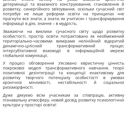
детермінації та взаємного конструювання, становлення й
розвитку, синергійного зв’язування, оскільки сучасний світ
потребує не лише реформи освіти на принципах «не
прагнути все знати, а знати, як учитися» і трансформування
інформації в дію, знання – в мудрість.
Зважаючи на виклики сучасного світу щодо розвитку
особистості, простір освіти потрактовано як необмежений
територіально-часовими вимірами нелінійний відкритий
динамічно-цілісний трансформативний процес
інтерсуб’єктивної взаємодії в інформаційній мережі
глобальної комунікації.
У процесі обговорення з’ясовано евристичну цінність
покрокової моделі трансформативного навчання, теорії
позитивної дезінтеграції та концепції енактивізму для
розвитку творчого потенціалу особистості в умовах
хронічної мінливості, нестабільності й соціальної
ризоморфності.
Дуже дякуємо всім учасникам за співпрацю, активну
пізнавальну атмосферу, новий досвід розвитку психологічної
культури у просторі освіти!