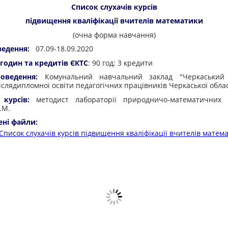
Список слухачів курсів
підвищення кваліфікації вчителів математики
(очна форма навчання)
ведення:
07.09-18.09.2020
 годин та кредитів ЄКТС
: 90 год; 3 кредити
оведення:
Комунальний навчальний заклад "Черкаський
післядипломної освіти педагогічних працівників Черкаської обла
 курсів:
методист лабораторії природничо-математичних 
.М.
ені файли:
Список слухачів курсів підвищення кваліфікації вчителів матем