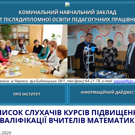
КОМУНАЛЬНИЙ НАВЧАЛЬНИЙ ЗАКЛАД
Т ПІСЛЯДИПЛОМНОЇ ОСВІТИ ПЕДАГОГІЧНИХ ПРАЦІВНИ
раїна. м.Черкаси. вул.Бидгощська 38/1,
тел (факс) 64-21-78, e-mail:
oipopp@ukr.
ІНФОРМАЦІЙНИЙ ДАЙДЖЕС
ПРО ІНСТИТУТ
ПИСОК СЛУХАЧІВ КУРСІВ ПІДВИЩЕН
ВАЛІФІКАЦІЇ ВЧИТЕЛІВ МАТЕМАТИ
9.2020