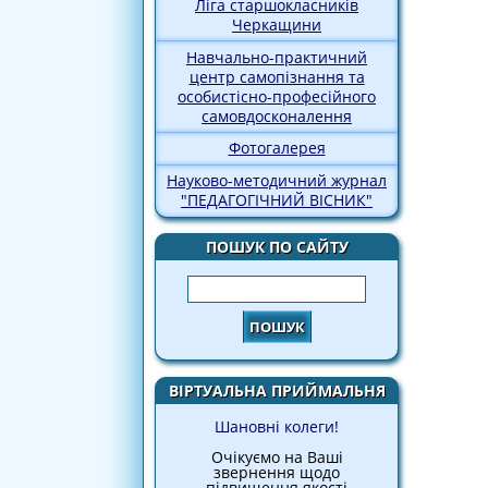
Ліга старшокласників
Черкащини
Навчально-практичний
центр самопізнання та
особистісно-професійного
самовдосконалення
Фотогалерея
Науково-методичний журнал
"ПЕДАГОГІЧНИЙ ВІСНИК"
ПОШУК ПО САЙТУ
Пошук
ВІРТУАЛЬНА ПРИЙМАЛЬНЯ
Шановні колеги!
Очікуємо на Ваші
звернення щодо
підвищення якості