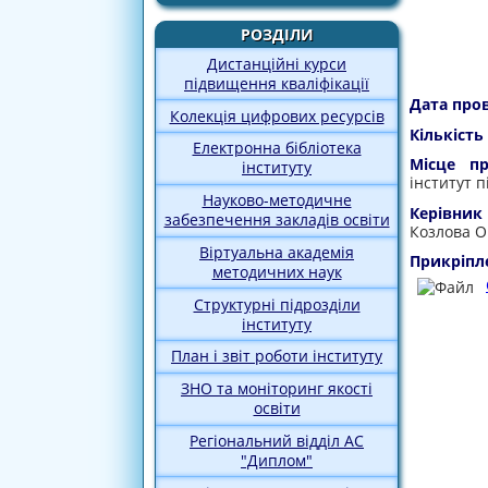
РОЗДІЛИ
Дистанційні курси
підвищення кваліфікації
Дата про
Колекція цифрових ресурсів
Кількість
Електронна бібліотека
Місце пр
інституту
інститут 
Науково-методичне
Керівник
забезпечення закладів освіти
Козлова О
Віртуальна академія
Прикріпл
методичних наук
Структурні підрозділи
інституту
План і звіт роботи інституту
ЗНО та моніторинг якості
освіти
Регіональний відділ АС
"Диплом"