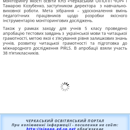
моніторингу якості освіти КНЗ «Черкаський ОІПОПП ЧОР» і
Тамарою Козубенко, заступником директора з навчально-
виховної роботи. Мета зібрання – удосконалення вмінь
педагогічних працівників щодо розробки якісного
інструментарію моніторингових досліджень.
Також у рамках заходу для учнів 5 класу проведено
апробацію тестових завдань з української мови та читацької
грамотності, метою якої є з’ясування рівня залишкових знань
учнів, розвитку читацької грамотності та підготовка до
міжнародного дослідження PIRLS. В апробації взяли участь
38 п’ятикласників.
ЧЕРКАСЬКИЙ ОСВІТЯНСЬКИЙ ПОРТАЛ
При копіюванні інформації - посилання на сайт:
http://oipopp.ed-sp.net
обов’язкове