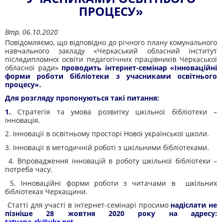
ПРОЦЕСУ»
Втр, 06.10.2020
Повідомляємо, що відповідно до річного плану комунального
навчального закладу «Черкаський обласний інститут
післядипломної освіти педагогічних працівників Черкаської
обласної ради»
проводить інтернет-семінар «Інноваційні
форми роботи бібліотеки з учасниками освітнього
процесу».
Для розгляду пропонуються такі питання:
1
.
Стратегія та умова розвитку шкільної бібліотеки –
інновація.
2. Інновації в освітньому просторі Нової української школи.
3. Інновації в методичній роботі з шкільними бібліотеками.
4. Впровадження інновацій в роботу шкільної бібліотеки –
потреба часу.
5. Інноваційні форми роботи з читачами в шкільних
бібліотеках Черкащини.
Статті для участі в інтернет-семінарі просимо
надіслати не
пізніше 28 жовтня 2020 року на адресу:
tatyana_rk@ukr.net