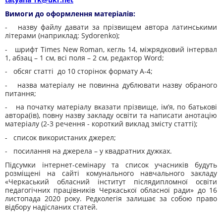
Вимоги до оформлення матеріалів:
- назву файлу давати за прізвищем автора латинськими
літерами (наприклад: Sydorenko);
- шрифт Times New Roman, кегль 14, міжрядковий інтервал
1, абзац – 1 см, всі поля – 2 см, редактор Word;
- обсяг статті до 10 сторінок формату А-4;
- назва матеріалу не повинна дублювати назву обраного
питання;
- на початку матеріалу вказати прізвище, ім’я, по батькові
автора(ів), повну назву закладу освіти та написати анотацію
матеріалу (2-3 речення - короткий виклад змісту статті);
- список використаних джерел;
- посилання на джерела – у квадратних дужках.
Підсумки інтернет-семінару та список учасників будуть
розміщені на сайті комунального навчального закладу
«Черкаський обласний інститут післядипломної освіти
педагогічних працівників Черкаської обласної ради» до 16
листопада 2020 року. Редколегія залишає за собою право
відбору надісланих статей.