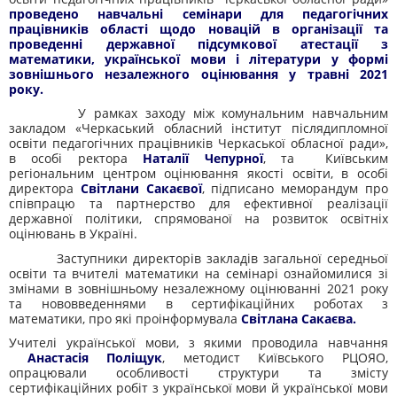
проведено навчальні семінари для педагогічних
працівників області щодо новацій в організації та
проведенні державної підсумкової атестації з
математики, української мови і літератури у формі
зовнішнього незалежного оцінювання у травні 2021
року.
У рамках заходу між комунальним навчальним
закладом «Черкаський обласний інститут післядипломної
освіти педагогічних працівників Черкаської обласної ради»,
в особі ректора
Наталії Чепурної
, та Київським
регіональним центром оцінювання якості освіти, в особі
директора
Світлани Сакаєвої
, підписано меморандум про
співпрацю та партнерство для ефективної реалізації
державної політики, спрямованої на розвиток освітніх
оцінювань в Україні.
Заступники директорів закладів загальної середньої
освіти та вчителі математики на семінарі ознайомилися зі
змінами в зовнішньому незалежному оцінюванні 2021 року
та нововведеннями в сертифікаційних роботах з
математики, про які проінформувала
Світлана Сакаєва.
Учителі української мови, з якими проводила навчання
Анастасія Поліщук
, методист Київського РЦОЯО,
опрацювали особливості структури та змісту
сертифікаційних робіт з української мови й української мови