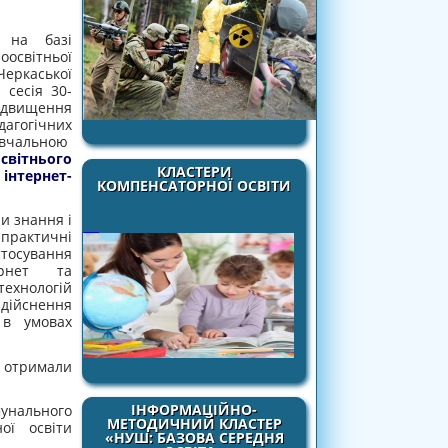
ку
на базі
освітньої
еркаської
 сесія 30-
ідвищення
огічних
чальною
освітнього
КЛАСТЕРИ
нтернет-
КОМПЕНСАТОРНОЇ ОСВІТИ
и знання і
ктичні
тосування
ернет та
ехнологій
ійснення
 в умовах
у отримали
ІНФОРМАЦІЙНО-
мунального
МЕТОДИЧНИЙ КЛАСТЕР
ої освіти
«НУШ: БАЗОВА СЕРЕДНЯ