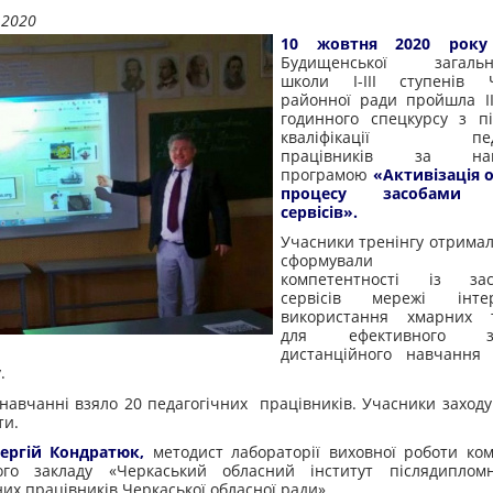
.2020
10 жовтня 2020 ро
Будищенської загально
школи І-ІІІ ступенів Ч
районної ради пройшла ІІ
годинного спецкурсу з п
кваліфікації педаг
працівників за нав
програмою
«Активізація 
процесу засобами і
сервісів».
Учасники тренінгу отримал
сформували пра
компетентності із зас
сервісів мережі інт
використання хмарних т
для ефективного зд
дистанційного навчання
.
навчанні взяло 20 педагогічних працівників. Учасники заход
ти.
Сергій Кондратюк,
методист лабораторії виховної роботи ко
ого закладу «Черкаський обласний інститут післядипломн
них працівників Черкаської обласної ради».