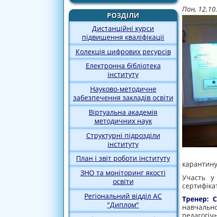
Пон, 12.10
РОЗДІЛИ
Дистанційні курси
підвищення кваліфікації
Колекція цифрових ресурсів
Електронна бібліотека
інституту
Науково-методичне
забезпечення закладів освіти
Віртуальна академія
методичних наук
Структурні підрозділи
інституту
План і звіт роботи інституту
карантину
ЗНО та моніторинг якості
Участь у 
освіти
сертифіка
Регіональний відділ АС
Тренер: 
"Диплом"
навчальн
педагогіч