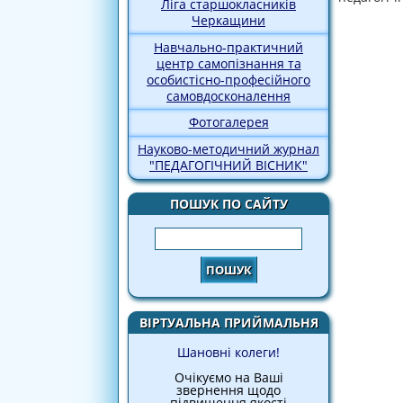
Ліга старшокласників
Черкащини
Навчально-практичний
центр самопізнання та
особистісно-професійного
самовдосконалення
Фотогалерея
Науково-методичний журнал
"ПЕДАГОГІЧНИЙ ВІСНИК"
ПОШУК ПО САЙТУ
Пошук
ВІРТУАЛЬНА ПРИЙМАЛЬНЯ
Шановні колеги!
Очікуємо на Ваші
звернення щодо
підвищення якості