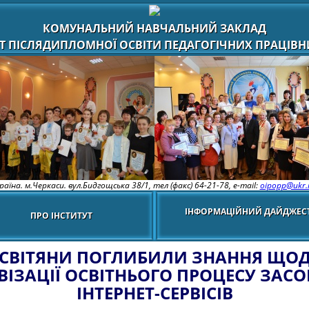
КОМУНАЛЬНИЙ НАВЧАЛЬНИЙ ЗАКЛАД
Т ПІСЛЯДИПЛОМНОЇ ОСВІТИ ПЕДАГОГІЧНИХ ПРАЦІВНИ
раїна. м.Черкаси. вул.Бидгощська 38/1,
тел (факс) 64-21-78, e-mail:
oipopp@ukr.
ІНФОРМАЦІЙНИЙ ДАЙДЖЕС
ПРО ІНСТИТУТ
СВІТЯНИ ПОГЛИБИЛИ ЗНАННЯ ЩО
ВІЗАЦІЇ ОСВІТНЬОГО ПРОЦЕСУ ЗАС
ІНТЕРНЕТ-СЕРВІСІВ