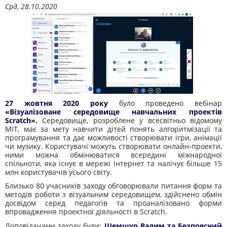
Срд, 28.10.2020
27 жовтня 2020 року
було проведено вебінар
«Візуалізоване середовище навчальних проектів
Scratch».
Середовище, розроблене у всесвітньо відомому
MIT, має за мету навчити дітей понять алгоритмізації та
програмування та дає можливості створювати ігри, анімації
чи музику. Користувачі можуть створювати онлайн-проекти,
ними можна обмінюватися всередині міжнародної
спільноти, яка існує в мережі Інтернет та налічує більше 15
млн користувачів усього світу.
Близько 80 учасників заходу обговорювали питання форм та
методів роботи з візуальним середовищем, здійснено обмін
досвідом серед педагогів та проаналізовано форми
впровадження проектної діяльності в Scratch.
Доповідачами заходу були:
Шемшур Вадим та Безпоясний