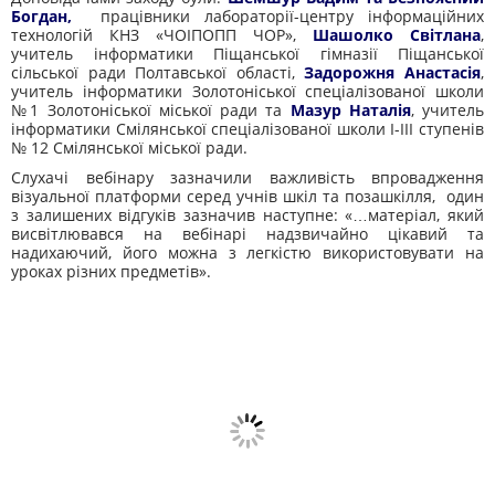
Богдан,
працівники лабораторії-центру інформаційних
технологій КНЗ «ЧОІПОПП ЧОР»,
Шашолко Світлана
,
учитель інформатики Піщанської гімназії Піщанської
сільської ради Полтавської області,
Задорожня Анастасія
,
учитель інформатики Золотоніської спеціалізованої школи
№1 Золотоніської міської ради та
Мазур Наталія
, учитель
інформатики Смілянської спеціалізованої школи І-ІІІ ступенів
№ 12 Смілянської міської ради.
Слухачі вебінару зазначили важливість впровадження
візуальної платформи серед учнів шкіл та позашкілля, один
з залишених відгуків зазначив наступне: «…матеріал, який
висвітлювався на вебінарі надзвичайно цікавий та
надихаючий, його можна з легкістю використовувати на
уроках різних предметів».