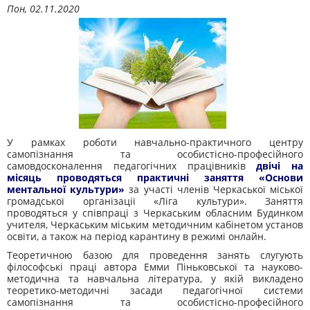
Пон, 02.11.2020
У рамках роботи навчально-практичного центру
самопізнання та особистісно-професійного
самовдосконалення педагогічних працівників
двічі на
місяць проводяться практичні заняття «Основи
ментальної культури»
за участі членів Черкаської міської
громадської організації «Ліга культури». Заняття
проводяться у співпраці з Черкаським обласним Будинком
учителя, Черкаським міським методичним кабінетом установ
освіти, а також на період карантину в режимі онлайн.
Теоретичною базою для проведення занять слугують
філософські праці автора Емми Піньковської та науково-
методична та навчальна література, у якій викладено
теоретико-методичні засади педагогічної системи
самопізнання та особистісно-професійного