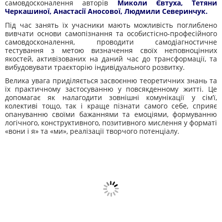
самовдосконалення авторів
Миколи Євтуха, Тетяни
Черкашиної, Анастасії Аносової, Людмили Северинчук.
Під час занять їх учасники мають можливість поглиблено
вивчати основи самопізнання та особистісно-професійного
самовдосконалення, проводити самодіагностичне
тестування з метою визначення своїх неповноцінних
якостей, активізованих на даний час до трансформації, та
вибудовувати траєкторію індивідуального розвитку.
Велика увага приділяється засвоєнню теоретичних знань та
їх практичному застосуванню у повсякденному житті. Це
допомагає як налагодити зовнішні комунікації у сім’ї,
колективі тощо, так і краще пізнати самого себе, сприяє
опануванню своїми бажаннями та емоціями, формуванню
логічного, конструктивного, позитивного мислення у форматі
«вони і я» та «ми», реалізації творчого потенціалу.