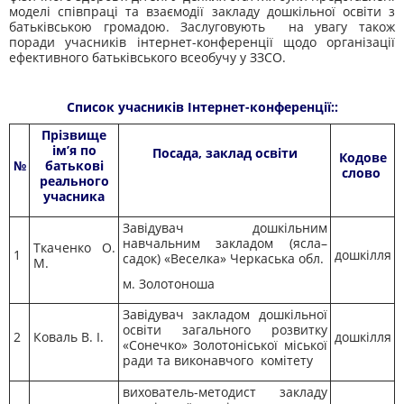
моделі співпраці та взаємодії закладу дошкільної освіти з
батьківською громадою. Заслуговують на увагу також
поради учасників інтернет-конференції щодо організації
ефективного батьківського всеобучу у ЗЗСО.
Список учасників Інтернет-конференції::
Прізвище
ім’я по
Посада, заклад освіти
Кодове
№
батькові
слово
реального
учасника
Завідувач дошкільним
навчальним закладом (ясла–
Ткаченко О.
1
дошкілля
садок) «Веселка» Черкаська обл.
М.
м. Золотоноша
Завідувач закладом дошкільної
освіти загального розвитку
2
Коваль В. І.
дошкілля
«Сонечко» Золотоніської міської
ради та виконавчого комітету
вихователь-методист закладу