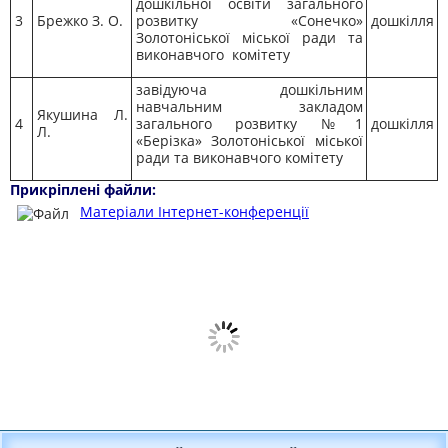
дошкільної освіти загального
3
Брежко З. О.
розвитку «Сонечко»
дошкілля
Золотоніської міської ради та
виконавчого комітету
завідуюча дошкільним
навчальним закладом
Якушина Л.
4
загального розвитку №1
дошкілля
Л.
«Берізка» Золотоніської міської
ради та виконавчого комітету
Прикріплені файли:
Матеріали Інтернет-конференції