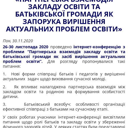
ЗАКЛАДУ ОСВІТИ ТА
БАТЬКІВСЬКОЇ ГРОМАДИ ЯК
ЗАПОРУКА ВИРІШЕННЯ
АКТУАЛЬНИХ ПРОБЛЕМ ОСВІТИ»
Пон, 30.11.2020
26-30 листопада 2020
проведено
інтернет-конференцію з
проблеми “Партнерська взаємодія закладу освіти та
батьківської громади як засіб вирішення актуальних
проблем освіти”.
Для розгляду пропонувалися такі
питання:
1. Нові форми співпраці батьків і педагогів у вирішенні
актуальних задач щодо виховання сучасної молоді.
2. Як впливає налагоджена партнерська взаємодія між
закладом освіти та родиною на формування особистості
дитини.
3. Батьківський всеобуч: особливості організації
ефективної співпраці з батьками на сучасному етапі.
У своїх роботах учасники інтернет-конференції висвітлили
питання щодо ролі батьків та закладу освіти у збереженні
фізичного здоров’я дітей. У деяких статтях були представлені