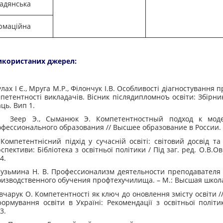
адянська
рмаційна
икористаних джерел:
ах І Є., Мруга М.Р., Філончук І.В. Особливості діагностування 
петентності викладачів. Вісник післядипломноъ освіти: Збірни
ць. Вип 1.
ер Э., Сыманюк Э. Компетентностный подход к моде
фессионального образования // Высшее образование в России. 
петентнісний підхід у сучасній освіті: світовий досвід та 
спективи: Бібліотека з освітньої політики / Під заг. ред. О.В.Ов
4.
зьмина Н. В. Профессионализм деятельности преподавателя 
изводственного обучения профтехучилища. – М.: Высшая школа
арук О. Компетентності як ключ до оновлення змісту освіти //
ормування освіти в Україні: Рекомендації з освітньої політик
3.