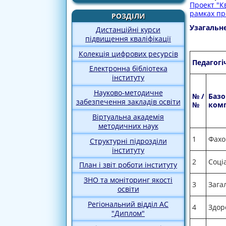
Проект "Кв
рамках про
РОЗДІЛИ
Узагальне
Дистанційні курси
підвищення кваліфікації
Колекція цифрових ресурсів
Педагогі
Електронна бібліотека
інституту
Науково-методичне
№/
Базо
забезпечення закладів освіти
№
комп
Віртуальна академія
методичних наук
1
Фахо
Структурні підрозділи
інституту
2
Соці
План і звіт роботи інституту
ЗНО та моніторинг якості
3
Зага
освіти
Регіональний відділ АС
4
Здор
"Диплом"