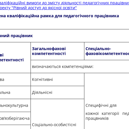
аліфікаційні вимоги до змісту діяльності педагогічних працівник
екту "Рівний доступ до якісної освіти"
на кваліфікаційна рамка для педагогічного працівника
чний працівник
Загальнофахові
Спеціально-
компетентності
фаховікомпетентнос
ві
етентності
визначаються компетенціями:
ва
Когнітивні
альна
Діяльнісні
льнокультурна
Специфічні для
кожної категорії пед
працвників
ов’язберігаюча
Соціально-особистісні