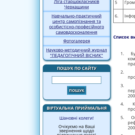
Ліга старшокласників
5
Гром
Черкащини
Навчально-практичний
6.
Інфо
центр самопізнання та
особистісно-професійного
самовдосконалення
Список в
Фотогалерея
Науково-методичний журнал
1. Бул
"ПЕДАГОГІЧНИЙ ВІСНИК"
ком
пра
ПОШУК ПО САЙТУ
2. Зе
про
Пошук
3. Ком
пер
200
4. Ку
ВІРТУАЛЬНА ПРИЙМАЛЬНЯ
про
5. Овч
Шановні колеги!
реф
Очікуємо на Ваші
200
звернення щодо
підвищення якості