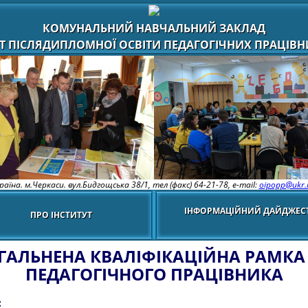
КОМУНАЛЬНИЙ НАВЧАЛЬНИЙ ЗАКЛАД
Т ПІСЛЯДИПЛОМНОЇ ОСВІТИ ПЕДАГОГІЧНИХ ПРАЦІВНИ
раїна. м.Черкаси. вул.Бидгощська 38/1,
тел (факс) 64-21-78, e-mail:
oipopp@ukr.
ІНФОРМАЦІЙНИЙ ДАЙДЖЕС
ПРО ІНСТИТУТ
ГАЛЬНЕНА КВАЛІФІКАЦІЙНА РАМКА
ПЕДАГОГІЧНОГО ПРАЦІВНИКА
: