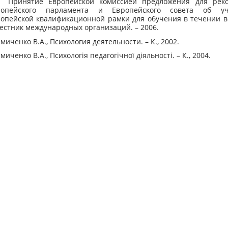
инятие Европейской комиссией предложения для реко
ропейского парламента и Европейского совета об уч
опейской квалификационной рамки для обучения в течении в
Вестник международных организаций. – 2006.
иченко В.А., Психология деятельности. – К., 2002.
иченко В.А., Психологія педагогічної діяльності. – К., 2004.