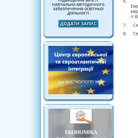
6. Пр
навчально-методичного
Ев
забезпечення освітньої
евр
діяльності
// 
ДОДАТИ ЗАПИС
7. Сем
8. Сем