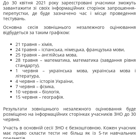
До 30 квітня 2021 року зареєстровані учасники зможуть
завантажити зі своїх інформаційних сторінок запрошення-
перепустки, де буде зазначено час і місце проведення
тестувань.
Основна сесія зовнішнього незалежного оцінювання
відбудеться за таким графіком:
21 травня – хімія,
24 травня – іспанська, німецька, французька мови,
25 травня – англійська мова,
28 травня – математика, математика (завдання рівня
стандарту),
1 червня – українська мова, українська мова і
література,
4 червня – історія України,
7 червня – фізика,
10 червня – біологія,
15 червня – географія.
Результати зовнішнього незалежного оцінювання буде
розміщено на інформаційних сторінках учасників ЗНО до 30
червня.
Участь в основній сесії ЗНО є безкоштовною. Кожен учасник
має право скласти тести не більш як із 5-ти навчальних
предметів.