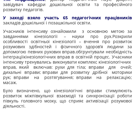
завідувач кафедри дошкільної освіти та професійного
розвитку педагогів.
У заході взяло участь 65 педагогічних працівників
закладів дошкільної і позашкільної освіти.
Учасників інтенсиву ознайомили з основною метою за
завданнями кінезіології – науки про рух.Розкрили
особливості освітньої кінезіології – вчення про розвиток
розумових здібностей і фізичного здоров’я людини за
допомогою певних рухових вправ.обгрунтували необхідність
інтеграціїкінезіологічних вправ в освітній процес. Учасники
інтенсиву тренувались виконувати комплекс кінезіологічних
вправ, який включав: рухи для тіла; вправи для очей;
дихальні вправи; вправи для розвитку дрібної моторики
рук; вправи на розтягування; вправи на релаксацію;
масаж.
Було визначено, що кінезіологічні вправи стимулюють
розвиток міжпівкульної взаємодії та синхронізації роботи
півкуль головного мозку, що сприяє активізації розумової
діяльності.