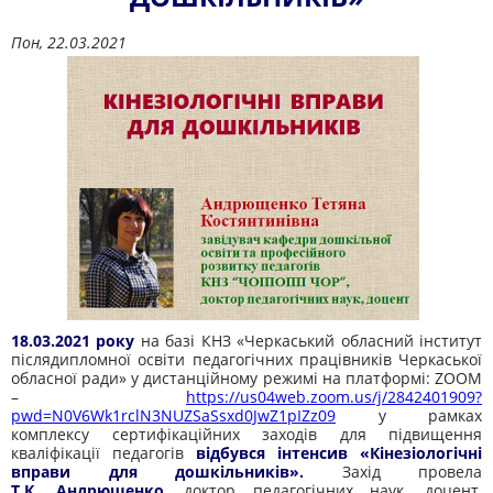
Пон, 22.03.2021
18.03.2021 року
на базі КНЗ «Черкаський обласний інститут
післядипломної освіти педагогічних працівників Черкаської
обласної ради» у дистанційному режимі на платформі: ZOOM
–
https://us04web.zoom.us/j/2842401909?
pwd=N0V6Wk1rclN3NUZSaSsxd0JwZ1pIZz09
у рамках
комплексу сертифікаційних заходів для підвищення
кваліфікації педагогів
відбувся інтенсив «Кінезіологічні
вправи для дошкільників».
Захід провела
Т.К. Андрющенко
, доктор педагогічних наук, доцент,