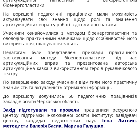
біоенергопластики.
На воркшопі педагогічні працівники мали можливість
актуалізувати свої знання щодо ролі та значення
артикуляційних вправ у роботі з дітьми-логопатами.
Учасники ознайомилися з методом біоенергопластики та
оволоділи практичними навичками щодо особливостей його
використання, планування занять.
Педагогам були представлені приклади практичного
застосування методу біоенергопластики під час
артикуляційних вправ та презентована авторська
артикуляційна казка з використанням героїв рукавичкового
театру.
По завершенню заходу учасники відмітили його практичну
значимість та актуальність отриманої інформації.
До воркшопу долучились 50 педагогічних працівників
закладів освіти Черкаської області.
Захід підготували та провели
працівники ресурсного
центру підтримки інклюзивної освіти інституту: завідувач
центру, кандидат педагогічних наук
Інна Литвин
,
методисти
Валерія Басик
,
Марина Галушко
.