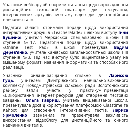
Учасники вебінару обговорили питання щодо впровадження
дистанційних технологій, платформ для тестування,
інтерактивних аркушів, монтажу відео для дистанційного
навчання та ін.
Педагоги області отримали поради щодо використання
інтерактивних аркушів «TeacherMade» шляхом виступу
Інни
Бушиної
, учителя Черкаської спеціалізованої школи І-ІІІ
ступенів №17. Педагогічні поради щодо використання
«Online Test Pad» в школі презентував
Вадим
Дерев’янко,
учитель Канівської загальноосвітньої школи І-ІІІ
ступенів №3. Під час виступу було акцентовано увагу на
змішаному форматі навчання інформатики та способах його
реалізації.
Учасники онлайн-засідання спільно з
Ларисою
Гуць,
учителем Дмитрівського навчально-виховного
комплексу Новодмитрівської сільської ради Золотоніського
району взяли участь у практикумі-презентації
«Використання інтернет-ресурсів для створення тестових
завдань».
Ольга Гавриш,
учитель вищевказаної школи,
презентувала досвід користування платформою Classtime та
Kahoot для створення інтерактивних тестів.
Лариса
Ярмоленко
зазначила та презентувала важливість
використання відеоблогу для дистанційного та очного
навчання вчителів.