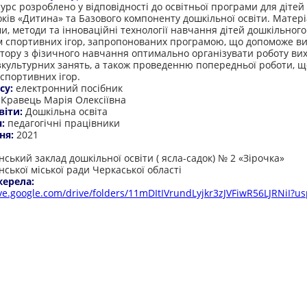
рс розроблено у відповідності до освітньої програми для дітей 
оків «Дитина» та Базового компоненту дошкільної освіти. Матер
и, методи та інноваційні технології навчання дітей дошкільного
 спортивних ігор, запропонованих програмою, що допоможе в
ктору з фізичного навчання оптимально організувати роботу ви
ізкультурних занять, а також проведенню попередньої роботи, щ
спортивних ігор.
су:
електронний посібник
:
Кравець Марія Олексіївна
віти:
Дошкільна освіта
я:
педагогічні працівники
ня:
2021
:
ський заклад дошкільної освіти ( ясла-садок) № 2 «Зірочка»
ської міської ради Черкаської області
жерела:
ive.google.com/drive/folders/11mDItIVrundLyjkr3zJVFiwR56LJRNiI?usp