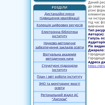
Даний ресу
до семи р
РОЗДІЛИ
різні форм
Дистанційні курси
елементам
підвищення кваліфікації
чи інстру
під час ф
Колекція цифрових ресурсів
вивчення 
Тип ресур
Електронна бібліотека
Автор(и)
інституту
Галузь ос
Аудиторі
Науково-методичне
Рік видан
забезпечення закладів освіти
Джерело
Городищен
Віртуальна академія
Городищен
методичних наук
Адреса д
Структурні підрозділи
https://dr
інституту
План і звіт роботи інституту
ЗНО та моніторинг якості
освіти
Регіональний відділ АС
"Диплом"