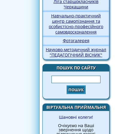
Ліга старшокласників
Черкащини
Навчально-практичний
центр самопізнання та
особистісно-професійного
самовдосконалення
Фотогалерея
Науково-методичний журнал
"ПЕДАГОГІЧНИЙ ВІСНИК"
ПОШУК ПО САЙТУ
Пошук
ВІРТУАЛЬНА ПРИЙМАЛЬНЯ
Шановні колеги!
Очікуємо на Ваші
звернення щодо
підвищення якості