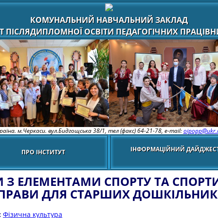
КОМУНАЛЬНИЙ НАВЧАЛЬНИЙ ЗАКЛАД
Т ПІСЛЯДИПЛОМНОЇ ОСВІТИ ПЕДАГОГІЧНИХ ПРАЦІВНИ
раїна. м.Черкаси. вул.Бидгощська 38/1,
тел (факс) 64-21-78, e-mail:
oipopp@ukr.
ІНФОРМАЦІЙНИЙ ДАЙДЖЕС
ПРО ІНСТИТУТ
И З ЕЛЕМЕНТАМИ СПОРТУ ТА СПОРТ
ПРАВИ ДЛЯ СТАРШИХ ДОШКІЛЬНИК
:
Фізична культура