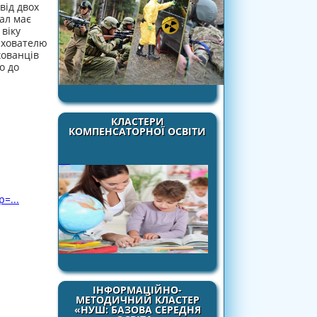
від двох
іал має
 віку
ихователю
хованців
о до
КЛАСТЕРИ
КОМПЕНСАТОРНОЇ ОСВІТИ
=...
ІНФОРМАЦІЙНО-
МЕТОДИЧНИЙ КЛАСТЕР
«НУШ: БАЗОВА СЕРЕДНЯ