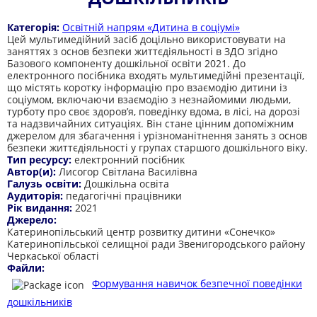
Категорія:
Освітній напрям «Дитина в соціумі»
Цей мультимедійний засіб доцільно використовувати на
заняттях з основ безпеки життєдіяльності в ЗДО згідно
Базового компоненту дошкільної освіти 2021. До
електронного посібника входять мультимедійні презентації,
що містять коротку інформацію про взаємодію дитини із
соціумом, включаючи взаємодію з незнайомими людьми,
турботу про своє здоров’я, поведінку вдома, в лісі, на дорозі
та надзвичайних ситуаціях. Він стане цінним допоміжним
джерелом для збагачення і урізноманітнення занять з основ
безпеки життєдіяльності у групах старшого дошкільного віку.
Тип ресурсу:
електронний посібник
Автор(и):
Лисогор Світлана Василівна
Галузь освіти:
Дошкільна освіта
Аудиторія:
педагогічні працівники
Рік видання:
2021
Джерело:
Катеринопільський центр розвитку дитини «Сонечко»
Катеринопільської селищної ради Звенигородського району
Черкаської області
Файли:
Формування навичок безпечної поведінки
дошкільників