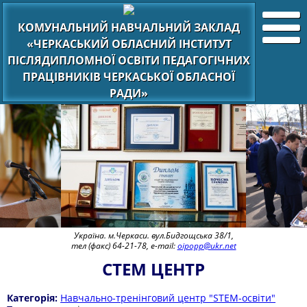
КОМУНАЛЬНИЙ НАВЧАЛЬНИЙ ЗАКЛАД
«ЧЕРКАСЬКИЙ ОБЛАСНИЙ ІНСТИТУТ
ПІСЛЯДИПЛОМНОЇ ОСВІТИ ПЕДАГОГІЧНИХ
ПРАЦІВНИКІВ ЧЕРКАСЬКОЇ ОБЛАСНОЇ
РАДИ»
Україна. м.Черкаси. вул.Бидгощська 38/1,
тел (факс) 64-21-78, e-mail:
oipopp@ukr.net
СТЕМ ЦЕНТР
Категорія:
Навчально-тренінговий центр "STEM-освіти"