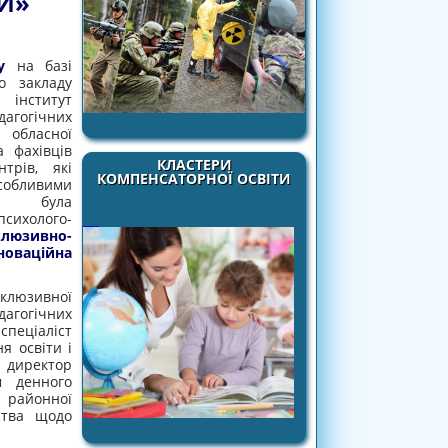
И»
ку
на базі
о закладу
інститут
дагогічних
 обласної
 фахівців
КЛАСТЕРИ
трів, які
КОМПЕНСАТОРНОЇ ОСВІТИ
собливими
ми була
психолого-
клюзивно-
оваційна
нклюзивної
дагогічних
спеціаліст
я освіти і
, директор
м денного
ї районної
ства щодо