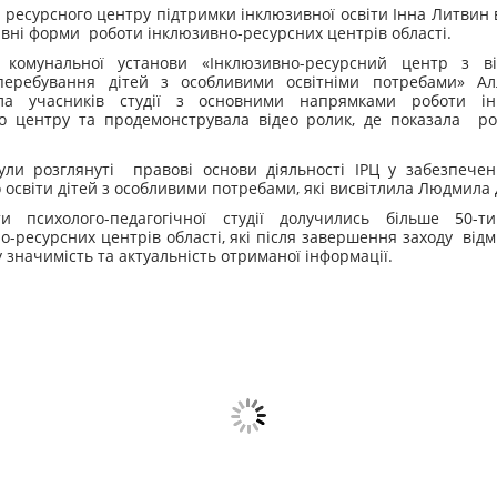
 ресурсного центру підтримки інклюзивної освіти Інна Литвин
вні форми роботи інклюзивно-ресурсних центрів області.
 комунальної установи «Інклюзивно-ресурсний центр з ві
перебування дітей з особливими освітніми потребами» Ал
ла учасників студії з основними напрямками роботи ін
о центру та продемонструвала відео ролик, де показала ро
ли розглянуті правові основи діяльності ІРЦ у забезпечен
о освіти дітей з особливими потребами, які висвітлила Людмила
и психолого-педагогічної студії долучились більше 50-ти
о-ресурсних центрів області, які після завершення заходу відм
 значимість та актуальність отриманої інформації.