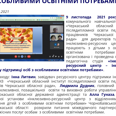
СОБЛИВИМИ ОСВІТНІМИ ПОТРЕБАМ
.2021
9 листопада 2021 ро
комунального навчальног
«Черкаський обласний 
післядипломної освіти пе
працівників Черкаської
ради» для директорів та
інклюзивно-ресурсних цен
працюють з дітьми з о
освітніми потреба
організована і проведена 
педагогічна студія
«Ін
ресурсний центр – інн
у підтримці осіб з особливими освітніми потребами»
.
аходу:
Інна Литвин
, завідувач ресурсного центру підтримки і
З «Черкаський обласний інститут післядипломної освіти пе
ів Черкаської обласної ради»,
Людмила Дудник
, головний 
нклюзивної, позашкільної освіти та виховної роботи управлінн
ркаської обласної державної адміністрації та
Алла Гуназа
ної установи «Інклюзивно-ресурсний центр з відділення
ня дітей з особливими освітніми потребами» Чорнобаївсько
каської області розкрили питання міжвідомчого партнер
кісних послуг особам з особливими освітніми потребами.