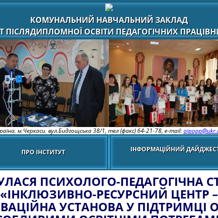
КОМУНАЛЬНИЙ НАВЧАЛЬНИЙ ЗАКЛАД
Т ПІСЛЯДИПЛОМНОЇ ОСВІТИ ПЕДАГОГІЧНИХ ПРАЦІВНИ
раїна. м.Черкаси. вул.Бидгощська 38/1,
тел (факс) 64-21-78, e-mail:
oipopp@ukr.
ІНФОРМАЦІЙНИЙ ДАЙДЖЕС
ПРО ІНСТИТУТ
УЛАСЯ ПСИХОЛОГО-ПЕДАГОГІЧНА С
«ІНКЛЮЗИВНО-РЕСУРСНИЙ ЦЕНТР –
ВАЦІЙНА УСТАНОВА У ПІДТРИМЦІ О