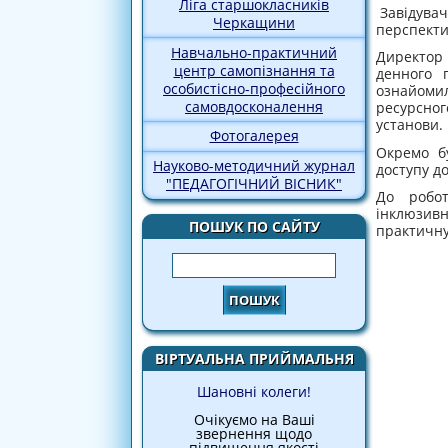
Ліга старшокласників
Завідувач
Черкащини
перспекти
Навчально-практичний
Директор
центр самопізнання та
денного 
особистісно-професійного
ознайоми
самовдосконалення
ресурсног
установи.
Фотогалерея
Окремо бу
Науково-методичний журнал
доступу д
"ПЕДАГОГІЧНИЙ ВІСНИК"
До робот
інклюзивн
ПОШУК ПО САЙТУ
практичну
Пошук
ВІРТУАЛЬНА ПРИЙМАЛЬНЯ
Шановні колеги!
Очікуємо на Ваші
звернення щодо
підвищення якості