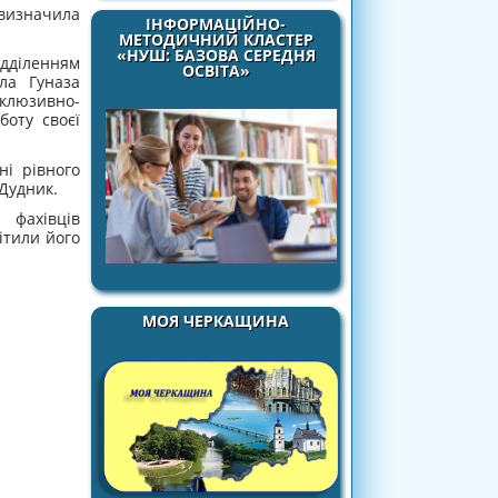
 визначила
ІНФОРМАЦІЙНО-
МЕТОДИЧНИЙ КЛАСТЕР
«НУШ: БАЗОВА СЕРЕДНЯ
дділенням
ОСВІТА»
ла Гуназа
клюзивно-
боту своєї
ні рівного
 Дудник.
 фахівців
ітили його
МОЯ ЧЕРКАЩИНА