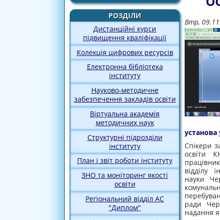
О
РОЗДІЛИ
Втр, 09.11
Дистанційні курси
підвищення кваліфікації
Колекція цифрових ресурсів
Електронна бібліотека
інституту
Науково-методичне
забезпечення закладів освіти
Віртуальна академія
методичних наук
установа 
Структурні підрозділи
Спікери з
інституту
освіти КН
План і звіт роботи інституту
працівник
відділу і
ЗНО та моніторинг якості
науки Че
освіти
комуналь
перебуван
Регіональний відділ АС
ради Чер
"Диплом"
надання я