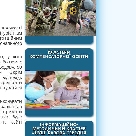
ння якості
урієнтам
траційним
ального
КЛАСТЕРИ
КОМПЕНСАТОРНОЇ ОСВІТИ
х, у кого
 або немає
родовж 90
м. Окрім
відповіді,
еревірити
истуватися
иконувати
 завдань з
 отримати
 вас буде
 на сайті
ІНФОРМАЦІЙНО-
МЕТОДИЧНИЙ КЛАСТЕР
«НУШ: БАЗОВА СЕРЕДНЯ