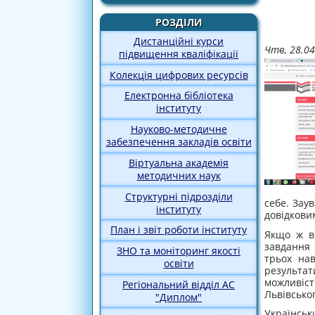
РОЗДІЛИ
Дистанційні курси
Чтв, 28.04
підвищення кваліфікації
Колекція цифрових ресурсів
Електронна бібліотека
інституту
Науково-методичне
забезпечення закладів освіти
Віртуальна академія
методичних наук
Структурні підрозділи
себе. Зау
інституту
довідкови
План і звіт роботи інституту
Якщо ж ви
завдання 
ЗНО та моніторинг якості
трьох на
освіти
результа
можливіс
Регіональний відділ АС
Львівсько
"Диплом"
Українсь