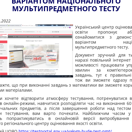
ВАРІАНТОМ НАЦІОНАЛЬНОГО
МУЛЬТИПРЕДМЕТНОГО ТЕСТУ
.2022
Український центр оцінюва
освіти пропонує абіт
ознайомитися з демонс
варіантом націон
мультипредметного тесту.
Документ зручний для ти
наразі повільний інтернет
можливості працювати уп
хвилин за комп’ютеро
завдань, тут є правильні 
тож ви зможете одразу п
важте, що при виконанні завдань з математики ви зможете кор
ми матеріалами.
 хочете відтворити атмосферу тестування, потренуватися в
в онлайн-режимі, навчитися розподіляти час на виконання 60
вчальних предметів, а після завершення роботи над тестом
ти тестування, вам варто почекати. Найближчим часом у
ть попрактикуватись в онлайновій версії випробування
го регіонального центру оцінювання якості освіти.
кий ЦОЯО
https://testportal.gov.ua/yakym-bude-test-nmt/