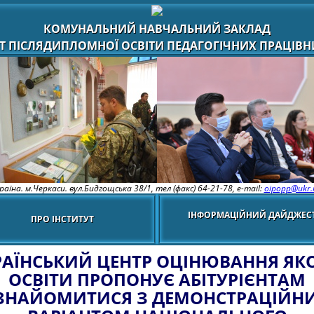
КОМУНАЛЬНИЙ НАВЧАЛЬНИЙ ЗАКЛАД
Т ПІСЛЯДИПЛОМНОЇ ОСВІТИ ПЕДАГОГІЧНИХ ПРАЦІВНИ
раїна. м.Черкаси. вул.Бидгощська 38/1,
тел (факс) 64-21-78, e-mail:
oipopp@ukr.
ІНФОРМАЦІЙНИЙ ДАЙДЖЕС
ПРО ІНСТИТУТ
РАЇНСЬКИЙ ЦЕНТР ОЦІНЮВАННЯ ЯКО
ОСВІТИ ПРОПОНУЄ АБІТУРІЄНТАМ
ЗНАЙОМИТИСЯ З ДЕМОНСТРАЦІЙН