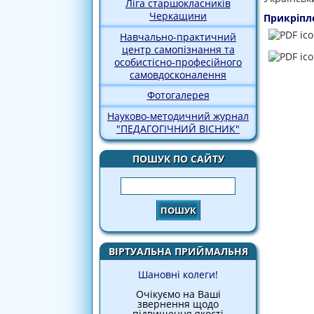
Ліга старшокласників
Черкащини
Прикріпл
Навчально-практичний
центр самопізнання та
особистісно-професійного
самовдосконалення
Фотогалерея
Науково-методичний журнал
"ПЕДАГОГІЧНИЙ ВІСНИК"
ПОШУК ПО САЙТУ
Пошук
ВІРТУАЛЬНА ПРИЙМАЛЬНЯ
Шановні колеги!
Очікуємо на Ваші
звернення щодо
підвищення якості