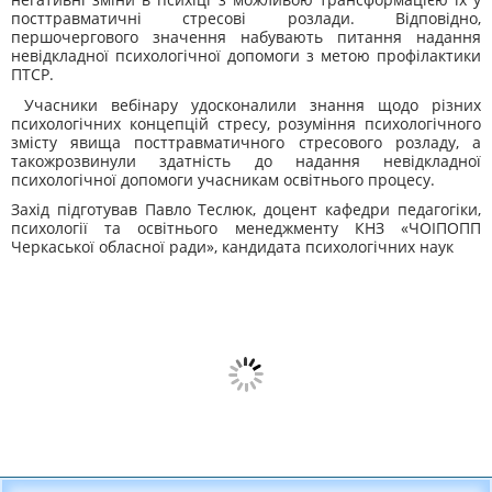
посттравматичні стресові розлади. Відповідно,
першочергового значення набувають питання надання
невідкладної психологічної допомоги з метою профілактики
ПТСР.
Учасники вебінару удосконалили знання щодо різних
психологічних концепцій стресу, розуміння психологічного
змісту явища посттравматичного стресового розладу, а
такожрозвинули здатність до надання невідкладної
психологічної допомоги учасникам освітнього процесу.
Захід підготував Павло Теслюк, доцент кафедри педагогіки,
психології та освітнього менеджменту КНЗ «ЧОІПОПП
Черкаської обласної ради», кандидата психологічних наук