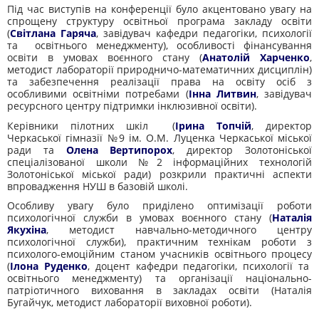
Під час виступів на конференції було акцентовано увагу на
спрощену структуру освітньої програма закладу освіти
(
Світлана Гаряча
, завідувач кафедри педагогіки, психології
та освітнього менеджменту), особливості фінансування
освіти в умовах воєнного стану (
Анатолій Харченко
,
методист лабораторії природничо-математичних дисциплін)
та забезпечення реалізації права на освіту осіб з
особливими освітніми потребами (
Інна Литвин
, завідувач
ресурсного центру підтримки інклюзивної освіти).
Керівники пілотних шкіл (
Ірина Топчій
, директор
Черкаської гімназії №9 ім. О.М. Луценка Черкаської міської
ради та
Олена Вертипорох
, директор Золотоніської
спеціалізованої школи №2 інформаційних технологій
Золотоніської міської ради) розкрили практичні аспекти
впровадження НУШ в базовій школі.
Особливу увагу було приділено оптимізації роботи
психологічної служби в умовах воєнного стану (
Наталія
Якухіна
, методист навчально-методичного центру
психологічної служби), практичним технікам роботи з
психолого-емоційним станом учасників освітнього процесу
(
Ілона Руденко
, доцент кафедри педагогіки, психології та
освітнього менеджменту) та організації національно-
патріотичного виховання в закладах освіти (Наталія
Бугайчук, методист лабораторії виховної роботи).