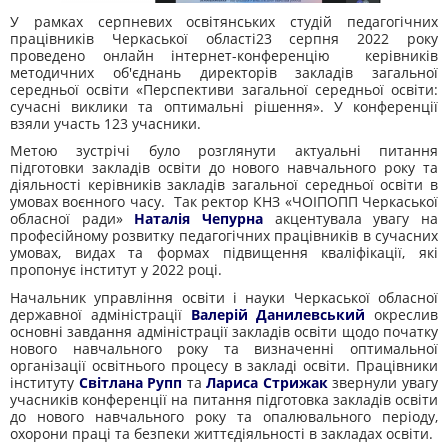
У рамках серпневих освітянських студій педагогічних
працівників Черкаської області23 серпня 2022 року
проведено онлайн інтернет-конференцію керівників
методичних об'єднань директорів закладів загальної
середньої освіти «Перспективи загальної середньої освіти:
сучасні виклики та оптимальні рішення». У конференції
взяли участь 123 учасники.
Метою зустрічі було розглянути актуальні питання
підготовки закладів освіти до нового навчального року та
діяльності керівників закладів загальної середньої освіти в
умовах воєнного часу. Так ректор КНЗ «ЧОІПОПП Черкаської
обласної ради»
Наталія Чепурна
акцентувала увагу на
професійному розвитку педагогічних працівників в сучасних
умовах, видах та формах підвищення кваліфікації, які
пропонує інститут у 2022 році.
Начальник управління освіти і науки Черкаської обласної
державної адміністрації
Валерій Данилевський
окреслив
основні завдання адміністрації закладів освіти щодо початку
нового навчального року та визначенні оптимальної
організації освітнього процесу в закладі освіти. Працівники
інституту
Світлана Рупп
та
Лариса Стрижак
звернули увагу
учасників конференції на питання підготовка закладів освіти
до нового навчального року та опалювального періоду,
охорони праці та безпеки життєдіяльності в закладах освіти.