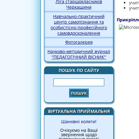
Ліга старшокласників
учит
Черкащини
учит
Навчально-практичний
Прикріпл
центр самопізнання та
особистісно-професійного
самовдосконалення
Фотогалерея
Науково-методичний журнал
"ПЕДАГОГІЧНИЙ ВІСНИК"
ПОШУК ПО САЙТУ
Пошук
ВІРТУАЛЬНА ПРИЙМАЛЬНЯ
Шановні колеги!
Очікуємо на Ваші
звернення щодо
підвищення якості