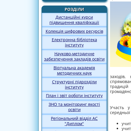
РОЗДІЛИ
Дистанційні курси
підвищення кваліфікації
Колекція цифрових ресурсів
Електронна бібліотека
інституту
Науково-методичне
забезпечення закладів освіти
Віртуальна академія
методичних наук
заходів,
спрямова
Структурні підрозділи
традицій
інституту
громадянс
План і звіт роботи інституту
ЗНО та моніторинг якості
Участь у
освіти
середньої 
Регіональний відділ АС
учит
"Диплом"
учит