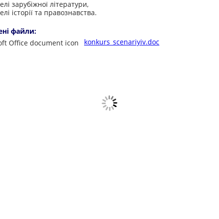
елі зарубіжної літератури,
елі історії та правознавства.
ені файли:
konkurs_scenariyiv.doc