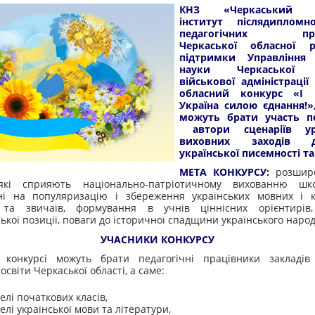
КНЗ «Черкаський о
інститут післядипломн
педагогічних прац
Черкаської обласної 
підтримки
Управління
науки Черкаської о
військової адміністрації
обласний конкурс «І р
Україна силою єднання!»
можуть брати участь п
автори сценаріїв у
виховних заходів
української писемності т
МЕТА КОНКУРСУ:
розшире
 які сприяють національно-патріотичному вихованню шк
ні на популяризацію і збереження українських мовних і к
 та звичаїв, формування в учнів ціннісних орієнтирів,
ької позиції, поваги до історичної спадщини українського народ
УЧАСНИКИ КОНКУРСУ
 конкурсі можуть брати педагогічні працівники закладів 
освіти Черкаської області, а саме:
елі початкових класів,
елі української мови та літератури,