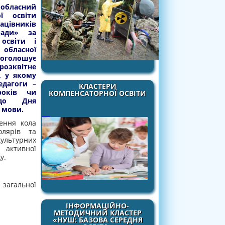
бласний
ої освіти
івників
ради» за
 освіти і
бласної
 оголошує
озквітне
, у якому
едагоги –
КЛАСТЕРИ
років чи
КОМПЕНСАТОРНОЇ ОСВІТИ
 до Дня
а мови.
ння кола
олярів та
ультурних
 активної
у.
загальної
ІНФОРМАЦІЙНО-
МЕТОДИЧНИЙ КЛАСТЕР
«НУШ: БАЗОВА СЕРЕДНЯ