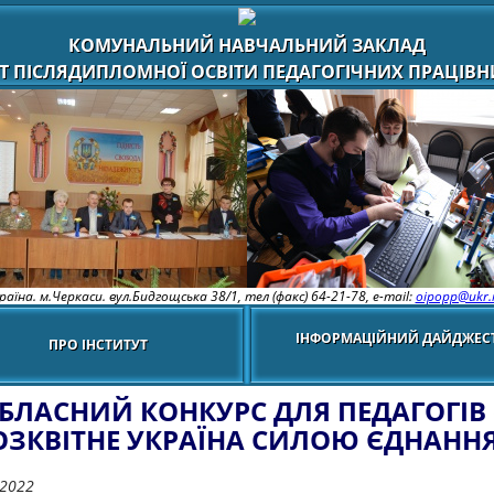
КОМУНАЛЬНИЙ НАВЧАЛЬНИЙ ЗАКЛАД
Т ПІСЛЯДИПЛОМНОЇ ОСВІТИ ПЕДАГОГІЧНИХ ПРАЦІВНИ
раїна. м.Черкаси. вул.Бидгощська 38/1,
тел (факс) 64-21-78, e-mail:
oipopp@ukr.
ІНФОРМАЦІЙНИЙ ДАЙДЖЕС
ПРО ІНСТИТУТ
БЛАСНИЙ КОНКУРС ДЛЯ ПЕДАГОГІВ 
ОЗКВІТНЕ УКРАЇНА СИЛОЮ ЄДНАННЯ
.2022