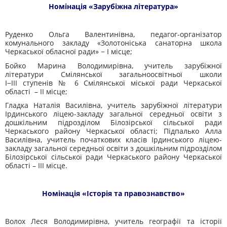
Номінація «Зарубіжна література»
Руденко Ольга Валентинівна, педагог-організатор
комунального закладу «Золотоніська санаторна школа
Черкаської обласної ради» − І місце;
Бойко Марина Володимирівна, учитель зарубіжної
літератури Смілянської загальноосвітньої школи
І−ІІІ ступенів № 6 Смілянської міської ради Черкаської
області – ІІ місце;
Гладка Наталія Василівна, учитель зарубіжної літератури
Ірдинського ліцею-закладу загальної середньої освіти з
дошкільним підрозділом Білозірської сільської ради
Черкаського району Черкаської області; Підпалько Алла
Василівна, учитель початкових класів Ірдинського ліцею-
закладу загальної середньої освіти з дошкільним підрозділом
Білозірської сільської ради Черкаського району Черкаської
області – ІІІ місце.
Номінація «Історія та правознавство»
Волох Леся Володимирівна, учитель географії та історії