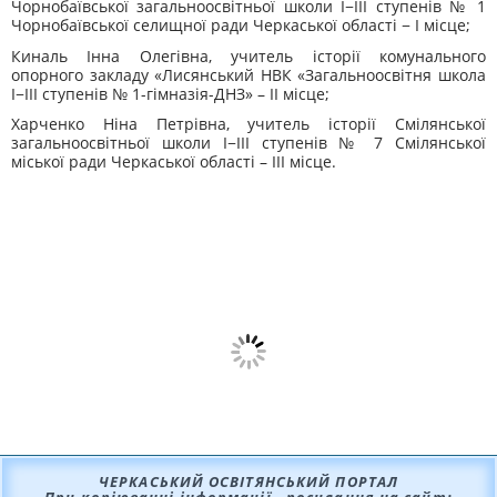
Чорнобаївської загальноосвітньої школи І−ІІІ ступенів № 1
Чорнобаївської селищної ради Черкаської області − І місце;
Киналь Інна Олегівна, учитель історії комунального
опорного закладу «Лисянський НВК «Загальноосвітня школа
І−ІІІ ступенів № 1-гімназія-ДНЗ» – ІІ місце;
Харченко Ніна Петрівна, учитель історії Смілянської
загальноосвітньої школи І−ІІІ ступенів № 7 Смілянської
міської ради Черкаської області – ІІІ місце.
ЧЕРКАСЬКИЙ ОСВІТЯНСЬКИЙ ПОРТАЛ