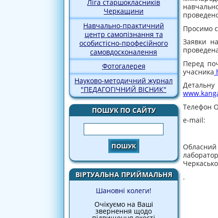
Ліга старшокласників
навчальн
Черкащини
проведен
Навчально-практичний
Просимо с
центр самопізнання та
Заявки на
особистісно-професійного
проведена
самовдосконалення
Перед поч
Фотогалерея
учасника
Науково-методичний журнал
Детальн
"ПЕДАГОГІЧНИЙ ВІСНИК"
www.kanga
Телефон Ор
ПОШУК ПО САЙТУ
e-mail:
Пошук
Обласни
лаборато
Черкаської
ВІРТУАЛЬНА ПРИЙМАЛЬНЯ
.
Шановні колеги!
Очікуємо на Ваші
звернення щодо
підвищення якості