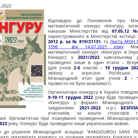
1.2022
Відповідно до Положення про Між
математичний конкурс «Кенгуру, затв
наказом Міністерства від
07.05.12 
зареєстрованого в Міністерстві юстиції
2012 р. за № 819/21131
, та
Листа МОН №
1596 від 14.07.2021 року
Мі
математичний конкурс «Кенгуру» в Украї
Конкурс) у
2021/2022
навчальному р
проведено лише в один етапи
–
Всеу
(для учнів
2-6
класів) –
10 грудня 20
зв’язку з агресією Російської Ф
Міжнародний етап (для учнів
2 - 
провести не було можливості.
Організатори конкурсу в Україні повідо
9-10-11 грудня 2022
року
буде проведен
«Кенгуру» у форматі Міжнародного 
завданнями
2021-2022
н.р.)
БЕЗПЛ
учасників, за кошти спонсорів 
вані Оргкомітетом при плануванні проведення Міжнародного
022
року. Конкурс буде проведено лише українською мовою.
но до рішення Між
народній асоціації “KANGOUROU SANS FR
ого оргкомітету конкурсу та рішення оргкомітету Конкурсу 