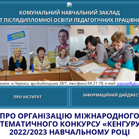
КОМУНАЛЬНИЙ НАВЧАЛЬНИЙ ЗАКЛАД
Т ПІСЛЯДИПЛОМНОЇ ОСВІТИ ПЕДАГОГІЧНИХ ПРАЦІВНИ
раїна. м.Черкаси. вул.Бидгощська 38/1,
тел (факс) 64-21-78, e-mail:
oipopp@ukr.
ІНФОРМАЦІЙНИЙ ДАЙДЖЕС
ПРО ІНСТИТУТ
ПРО ОРГАНІЗАЦІЮ МІЖНАРОДНОГ
ТЕМАТИЧНОГО КОНКУРСУ «КЕНГУРУ
2022/2023 НАВЧАЛЬНОМУ РОЦІ