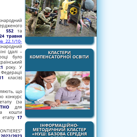
народний
ердженого
№ 552
та
24 травня
 22.1/10-
жнародний
ні (далі –
КЛАСТЕРИ
КОМПЕНСАТОРНОЇ ОСВІТИ
оці було
країнський
21
року. У
едерації
11
класів)
мляють, що
о конкурс
етапу (за
АТНО
для
та кошти
 етапу
17
ІНФОРМАЦІЙНО-
МЕТОДИЧНИЙ КЛАСТЕР
ONTIERES”
«НУШ: БАЗОВА СЕРЕДНЯ
у
2022/2023