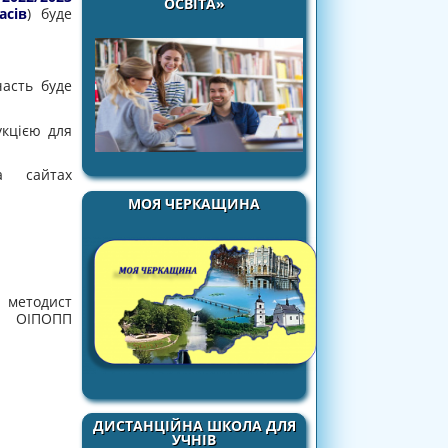
ОСВІТА»
асів
) буде
часть буде
укцією для
а сайтах
МОЯ ЧЕРКАЩИНА
 методист
ий ОІПОПП
ДИСТАНЦІЙНА ШКОЛА ДЛЯ
УЧНІВ