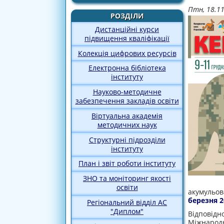
Птн, 18.1
РОЗДІЛИ
Дистанційні курси
підвищення кваліфікації
Колекція цифрових ресурсів
Електронна бібліотека
інституту
Науково-методичне
забезпечення закладів освіти
Віртуальна академія
методичних наук
Структурні підрозділи
інституту
План і звіт роботи інституту
ЗНО та моніторинг якості
освіти
акумульо
березня 2
Регіональний відділ АС
"Диплом"
Відповід
Міжнародн