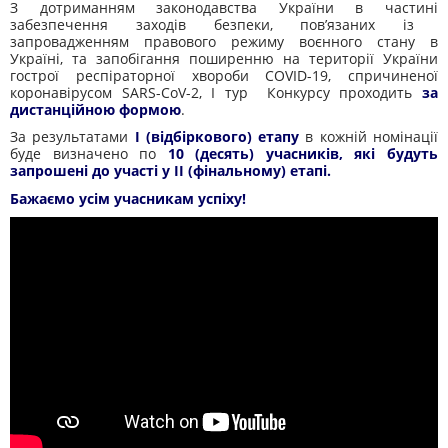
З дотриманням законодавства України в частині
забезпечення заходів безпеки, пов’язаних із
запровадженням правового режиму воєнного стану в
Україні, та
запобігання поширенню
на території України
гострої респіраторної хвороби
COVID
-19, спричиненої
коронавірусом
SARS
-
CoV
-2, І тур
Конкурсу
проходить
за
дистанційною формою
.
За результатами
І (відбіркового) етапу
в кожній номінації
буде визначено по
10 (десять) учасників, які будуть
запрошені до участі у ІІ (фінальному) етапі.
Бажаємо усім учасникам успіху!