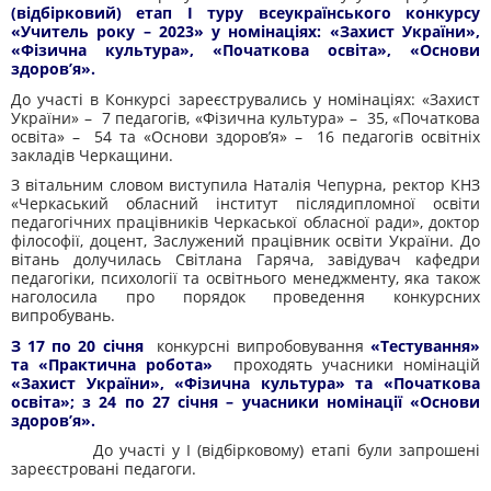
(відбірковий) етап І туру всеукраїнського конкурсу
«Учитель року – 2023» у номінаціях: «Захист України»,
«Фізична культура», «Початкова освіта», «Основи
здоров’я».
До участі в Конкурсі зареєструвались у номінаціях: «
Захист
України»
–
7 педагогів
, «Фізична культура»
–
35
, «Початкова
освіта»
–
54 та «Основи
здоров
’
я»
–
16
педагогів освітніх
закладів Черкащини.
З вітальним словом виступила Наталія Чепурна, ректор КНЗ
«Черкаський обласний інститут післядипломної освіти
педагогічних працівників Черкаської обласної ради», доктор
філософії, доцент, Заслужений працівник освіти України. До
вітань долучилась Світлана Гаряча, завідувач кафедри
педагогіки, психології та освітнього менеджменту, яка також
наго
лосила
про порядок проведення конкурсних
випробувань.
З 17 по 20 січня
конкурсні випробовування
«Тестування»
та «Практична робота»
проходять учасники номінацій
«Захист України», «Фізична культура» та «Початкова
освіта»; з 24 по 27 січня – учасники номінації «Основи
здоров’я».
До участі у І (відбірковому) етапі були запрошені
зареєстровані педагоги.