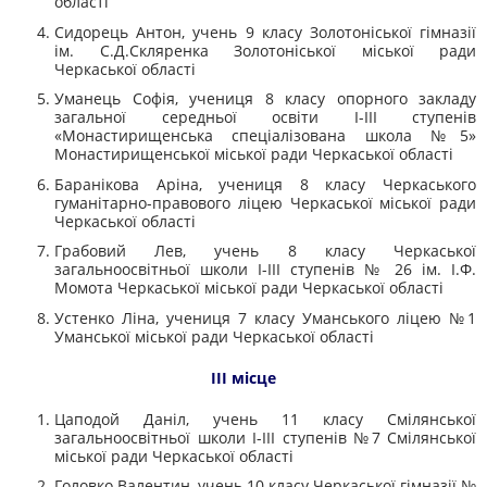
області
Сидорець Антон, учень 9 класу Золотоніської гімназії
ім. С.Д.Скляренка Золотоніської міської ради
Черкаської області
Уманець Софія, учениця 8 класу опорного закладу
загальної середньої освіти І-III ступенів
«Монастирищенська спеціалізована школа №5»
Монастирищенської міської ради Черкаської області
Баранікова Аріна, учениця 8 класу Черкаського
гуманітарно-правового ліцею Черкаської міської ради
Черкаської області
Грабовий Лев, учень 8 класу Черкаської
загальноосвітньої школи І-III ступенів № 26 ім. І.Ф.
Момота Черкаської міської ради Черкаської області
Устенко Ліна, учениця 7 класу Уманського ліцею №1
Уманської міської ради Черкаської області
III місце
Цаподой Даніл, учень 11 класу Смілянської
загальноосвітньої школи І-III ступенів №7 Смілянської
міської ради Черкаської області
Головко Валентин, учень 10 класу Черкаської гімназії №