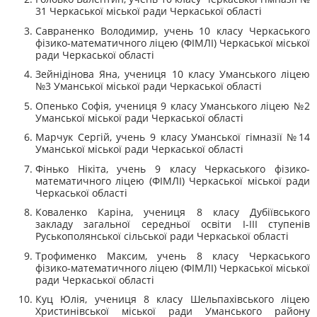
31 Черкаської міської ради Черкаської області
Савраненко Володимир, учень 10 класу
Черкаського
фізико-математичного ліцею (ФІМЛІ) Черкаської міської
ради
Черкаської області
Зейнідінова Яна, учениця 10 класу Уманського ліцею
№3 Уманської міської ради Черкаської області
Опенько Софія, учениця 9 класу Уманського ліцею №2
Уманської міської ради Черкаської області
Марчук Сергій, учень 9 класу Уманської гімназії №14
Уманської міської ради Черкаської області
Фінько Нікіта, учень 9 класу
Черкаського фізико-
математичного ліцею (ФІМЛІ) Черкаської міської ради
Черкаської області
Коваленко Каріна, учениця 8 класу Дубіївського
закладу загальної середньої освіти І-III ступенів
Руськополянської сільської ради Черкаської області
Трофименко Максим, учень 8 класу
Черкаського
фізико-математичного ліцею (ФІМЛІ) Черкаської міської
ради
Черкаської області
Куц Юлія, учениця 8 класу Шельпахівського ліцею
Христинівської міської ради Уманського району