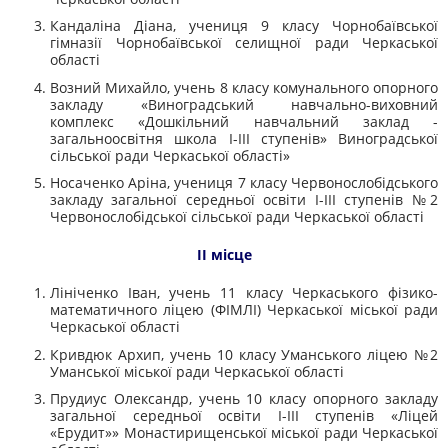
Кандаліна Діана, учениця 9 класу
Чорнобаївської
гімназії Чорнобаївської селищної ради Черкаської
області
Возний Михайло, учень 8 класу комунального опорного
закладу «Виноградський навчально-виховний
комплекс «Дошкільний навчальний заклад -
загальноосвітня школа І-III ступенів» Виноградської
сільської ради Черкаської області»
Носаченко Аріна, учениця 7 класу Червонослобідського
закладу загальної середньої освіти I-III ступенів №2
Червонослобідської сільської ради Черкаської області
II місце
Лініченко Іван, учень 11 класу Черкаського фізико-
математичного ліцею (ФІМЛІ) Черкаської міської ради
Черкаської області
Кривдюк Архип, учень 10 класу Уманського ліцею №2
Уманської міської ради Черкаської області
Прудиус Олександр, учень 10 класу опорного закладу
загальної середньої освіти І-III ступенів «Ліцей
«Ерудит»» Монастирищенської міської ради Черкаської