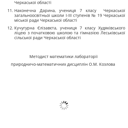
Черкаської області
Наконечна Дарина, учениця 7 класу Черкаської
загальноосвітньої школи І-III ступенів № 19 Черкаської
міської ради Черкаської області
Кучугурна Єлізавєта, учениця 7 класу Худяківського
ліцею з початковою школою та гімназією Леськівської
сільської ради Черкаської області
Методист математики лабораторії
природничо-математичних дисциплін
О.М. Козлова