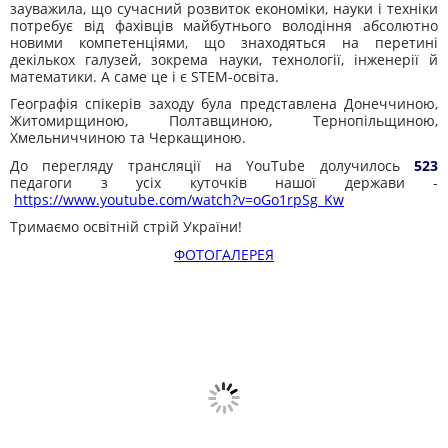
зауважила, що сучасний розвиток економіки, науки і техніки
потребує від фахівців майбутнього володіння абсолютно
новими компетенціями, що знаходяться на перетині
декількох галузей, зокрема науки, технології, інженерії й
математики. А саме це і є STEM-освіта.
Географія спікерів заходу була представлена Донеччиною,
Житомирщиною, Полтавщиною, Тернопільщиною,
Хмельниччиною та Черкащиною.
До перегляду трансляції на YouTube долучилось
523
педагоги з усіх куточків нашої держави -
https://www.youtube.com/watch?v=oGo1rpSg_Kw
Тримаємо освітній стрій України!
ФОТОГАЛЕРЕЯ