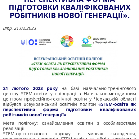
ПІДГОТОВКИ КВАЛІФІКОВАНИХ
РОБІТНИКІВ НОВОЇ ГЕНЕРАЦІЇ».
Втр, 21.02.2023
21 лютого 2023 року
на базі навчально-тренінгового
центру STEM-освіти у співпраці з Навчально-методичним
центром професійно-технічної освіти у Черкаській області
відбувся Всеукраїнський освітній полігон
«STEM-освіта як
перспективна форма підготовки кваліфікованих
робітників нової генерації».
Мета полігону: ознайомлення освітян з особливостями
реалізації
STEM-орієнтованого підходу в умовах сьогодення,
популяризація напрямів SТЕМ-освіти та обмін досвідом з