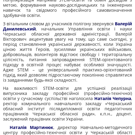
метою, формування науково-дослідницьких та інженерних
навичок та свідомого професійного самовизначення
здобувачів освіти.
З вітальним словом до учасників полігону звернувся
Валерій
Данилевський
, начальник Управління освіти і науки
Черкаської обласної державної адміністрації. Валерій
Вікторович акцентував увагу на тому, що саме сьогодні, у
період становлення української державності, коли Україна
ціною життя Героїв, зусиллями українських військових,
добровольців, волонтерів відстоює свободу і територіальну
цілісність, питання запровадження STEM-орієнтованого
підходу в освітній процес набуває особливої значущості.
Адже STEM – це універсальний практико-орієнтований
підхід, який дозволяє підростаючому поколінню справлятися
із завданнями будь-якої складності.
На важливості STEM-освіти для успішної реалізації
випускника закладу професійної (професійно-технічної)
освіти у сучасному суспільстві наголосила
Наталія Чепурна
,
ректор комунального навчального закладу «Черкаський
обласний інститут післядипломної освіти педагогічних
працівників Черкаської обласної ради», к.п.н., доцент,
заслужений працівник освіти України.
Наталія Мартинюк
, директор Навчально-методичного
центру професійно-технічної освіти у Черкаській області