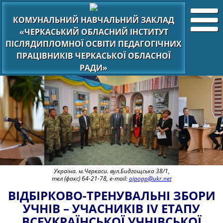
КОМУНАЛЬНИЙ НАВЧАЛЬНИЙ ЗАКЛАД
«ЧЕРКАСЬКИЙ ОБЛАСНИЙ ІНСТИТУТ
ПІСЛЯДИПЛОМНОЇ ОСВІТИ ПЕДАГОГІЧНИХ
ПРАЦІВНИКІВ ЧЕРКАСЬКОЇ ОБЛАСНОЇ
РАДИ»
Україна. м.Черкаси. вул.Бидгощська 38/1,
тел (факс) 64-21-78, e-mail:
oipopp@ukr.net
ВІДБІРКОВО-ТРЕНУВАЛЬНІ ЗБОРИ
УЧНІВ – УЧАСНИКІВ ІV ЕТАПУ
ВСЕУКРАЇНСЬКОЇ УЧНІВСЬКОЇ