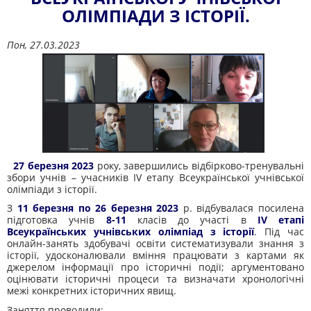
ОЛІМПІАДИ З ІСТОРІЇ.
Пон, 27.03.2023
27 березня 2023
року, завершились відбірково-тренувальні
збори учнів – учасників ІV етапу Всеукраїнської учнівської
олімпіади з історії.
З
11 березня по 26 березня 2023
р. відбувалася посилена
підготовка учнів
8-11
класів до участі в
ІV етапі
Всеукраїнських учнівських олімпіад з історії
. Під час
онлайн-занять здобувачі освіти систематизували знання з
історії, удосконалювали вміння працювати з картами як
джерелом інформації про історичні події; аргументовано
оцінювати історичні процеси та визначати хронологічні
межі конкретних історичних явищ.
Заняття проводили: