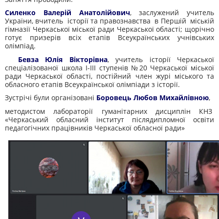
Силенко Валерій Анатолійович
, заслужений учитель
України, вчитель історії та правознавства в Першій міській
гімназії Черкаської міської ради Черкаської області; щорічно
готує призерів всіх етапів Всеукраїнських учнівських
олімпіад.
Бевза Юлія Вікторівна
, учитель історії Черкаської
спеціалізованої школа І-ІІІ ступенів №20 Черкаської міської
ради Черкаської області, постійний член журі міського та
обласного етапів Всеукраїнської олімпіади з історії.
Зустрічі були організовані
Боровець Любов Михайлівною
,
методистом лабораторії гуманітарних дисциплін КНЗ
«Черкаський обласний інститут післядипломної освіти
педагогічних працівників Черкаської обласної ради»