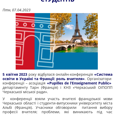
Птн, 07.04.2023
5 квітня
2023
року
відбулася онлайн-конференція
«Система
освіти в Україні та Франції: роль вчителя»
.
Організатори
конференції – асоціація
«
Pupilles de l’Enseignement Public
»
департаменту Тарн (Франція) і КНЗ «Черкаський ОІПОПП
Черкаської міської ради».
У конференції взяли участь
вчителі французької мови
Черкаської області і студенти-випускники університету міста
Альбі (Франція).
Учасники обговорили
питання вибору
професії вчителя; проблеми, які виникають під час