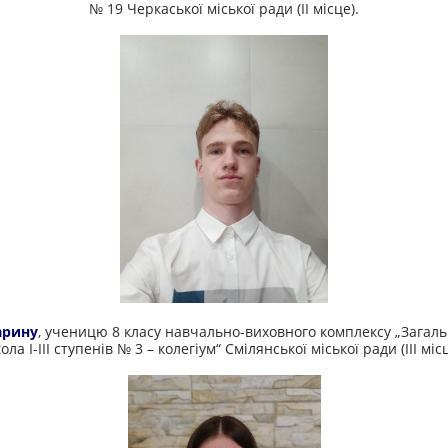
№ 19 Черкаської міської ради (ІІ місце).
арину
, ученицю 8 класу навчально-виховного комплексу „Загаль
ола І-ІІІ ступенів № 3 – колегіум“ Смілянської міської ради (ІІІ місц