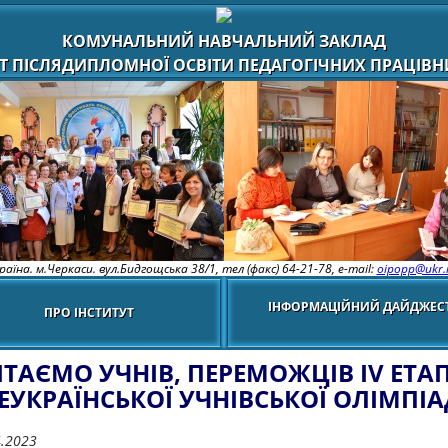
КОМУНАЛЬНИЙ НАВЧАЛЬНИЙ ЗАКЛАД
Т ПІСЛЯДИПЛОМНОЇ ОСВІТИ ПЕДАГОГІЧНИХ ПРАЦІВНИ
раїна. м.Черкаси. вул.Бидгощська 38/1,
тел (факс) 64-21-78, e-mail:
oipopp@ukr.
ІНФОРМАЦІЙНИЙ ДАЙДЖЕС
ПРО ІНСТИТУТ
ІТАЄМО УЧНІВ, ПЕРЕМОЖЦІВ ІV ЕТА
ЕУКРАЇНСЬКОЇ УЧНІВСЬКОЇ ОЛІМПІ
4.2023