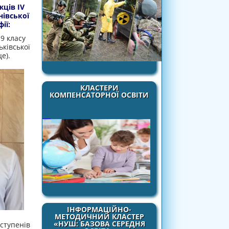
жців ІV
нівської
ії:
 9 класу
ьківської
це).
КЛАСТЕРИ
КОМПЕНСАТОРНОЇ ОСВІТИ
ІНФОРМАЦІЙНО-
МЕТОДИЧНИЙ КЛАСТЕР
«НУШ: БАЗОВА СЕРЕДНЯ
ІІступенів