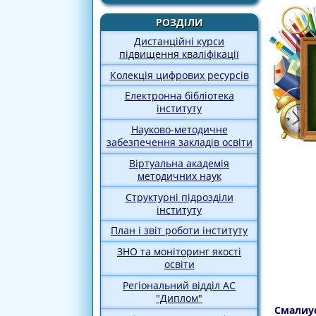
РОЗДІЛИ
Дистанційні курси
підвищення кваліфікації
Колекція цифрових ресурсів
Електронна бібліотека
інституту
Науково-методичне
забезпечення закладів освіти
Віртуальна академія
методичних наук
Структурні підрозділи
інституту
План і звіт роботи інституту
ЗНО та моніторинг якості
освіти
Регіональний відділ АС
"Диплом"
Смалиу