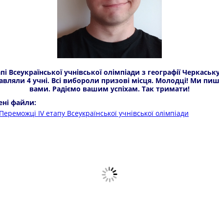
апі Всеукраїнської учнівської олімпіади з географії Черкаськ
авляли 4 учні. Всі вибороли призові місця. Молодці! Ми пи
вами. Радіємо вашим успіхам. Так тримати!
ені файли:
Переможці ІV етапу Всеукраїнської учнівської олімпіади