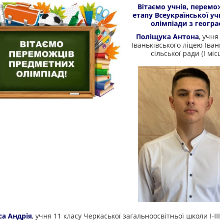
Вітаємо учнів, перемо
етапу Всеукраїнської уч
олімпіади з географ
Поліщука Антона
, учня
Іваньківського ліцею Іван
сільської ради (І міс
са
Андрія
, учня
11 класу
Черкаської загальноосвітньої школи
І-І