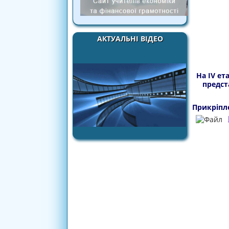
АКТУАЛЬНІ ВІДЕО
На ІV ет
предст
Прикріпл