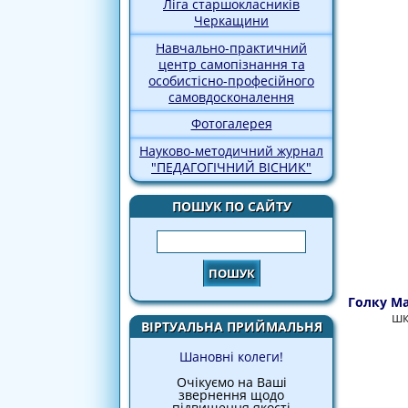
Ліга старшокласників
Черкащини
Навчально-практичний
центр самопізнання та
особистісно-професійного
самовдосконалення
Фотогалерея
Науково-методичний журнал
"ПЕДАГОГІЧНИЙ ВІСНИК"
ПОШУК ПО САЙТУ
Пошук
Голку М
шк
ВІРТУАЛЬНА ПРИЙМАЛЬНЯ
Шановні колеги!
Очікуємо на Ваші
звернення щодо
підвищення якості