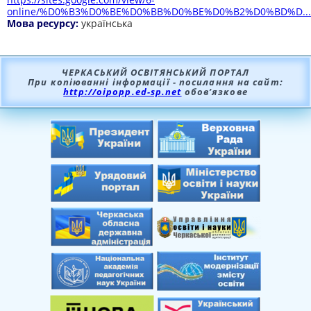
online/%D0%B3%D0%BE%D0%BB%D0%BE%D0%B2%D0%BD%D...
Мова ресурсу:
українська
ЧЕРКАСЬКИЙ ОСВІТЯНСЬКИЙ ПОРТАЛ
При копіюванні інформації - посилання на сайт:
http://oipopp.ed-sp.net
обов’язкове