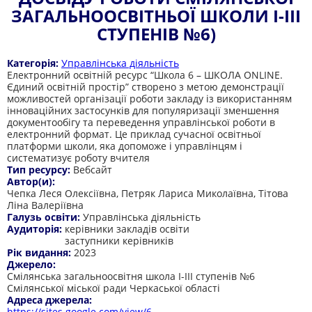
ЗАГАЛЬНООСВІТНЬОЇ ШКОЛИ І-ІІІ
СТУПЕНІВ №6)
Категорія:
Управлінська діяльність
Електронний освітній ресурс “Школа 6 – ШКОЛА ONLINE.
Єдиний освітній простір” створено з метою демонстрації
можливостей організації роботи закладу із використанням
інноваційних застосунків для популяризації зменшення
документообігу та переведення управлінської роботи в
електронний формат. Це приклад сучасної освітньої
платформи школи, яка допоможе і управлінцям і
систематизує роботу вчителя
Тип ресурсу:
Вебсайт
Автор(и):
Чепка Леся Олексіївна, Петряк Лариса Миколаївна, Тітова
Ліна Валеріївна
Галузь освіти:
Управлінська діяльність
Аудиторія:
керівники закладів освіти
заступники керівників
Рік видання:
2023
Джерело:
Смілянська загальноосвітня школа І-ІІІ ступенів №6
Смілянської міської ради Черкаської області
Адреса джерела:
https://sites.google.com/view/6-