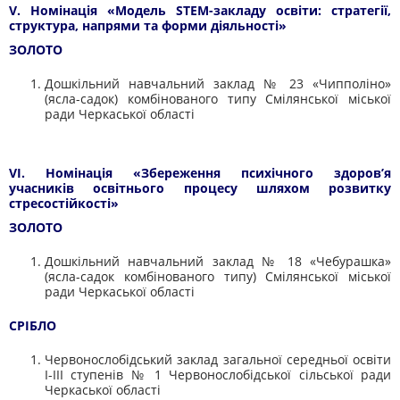
V. Номінація «Модель STEM-закладу освіти: стратегії,
структура, напрями та форми діяльності»
ЗОЛОТО
Дошкільний навчальний заклад № 23 «
Чипполіно
»
(ясла-садок) комбінованого типу Смілянської міської
ради Черкаської області
VI. Номінація «Збереження психічного здоров’я
учасників освітнього процесу шляхом розвитку
стресостійкості»
ЗОЛОТО
Дошкільний навчальний заклад № 18 «Чебурашка»
(ясла-садок комбінованого типу) Смілянської міської
ради Черкаської області
СРІБЛО
Червонослобідський
заклад загальної середньої освіти
I-III ступенів № 1
Червонослобідської
сільської ради
Черкаської області