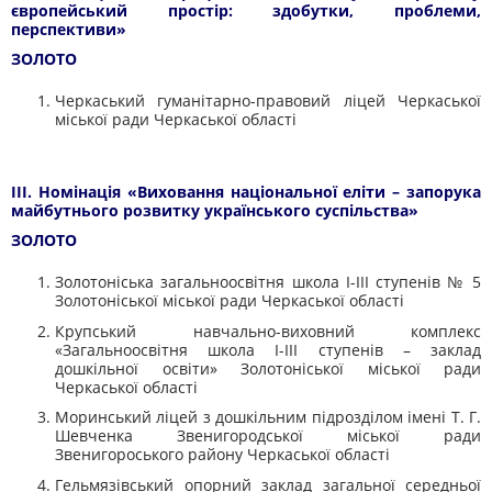
європейський простір: здобутки, проблеми,
перспективи»
ЗОЛОТО
Черкаський гуманітарно-правовий ліцей Черкаської
міської ради Черкаської області
IІI. Номінація «Виховання національної еліти – запорука
майбутнього розвитку українського суспільства»
ЗОЛОТО
Золотоніська
загальноосвітня школа I-III ступенів № 5
Золотоніської
міської ради Черкаської області
Крупський
навчально-виховний комплекс
«Загальноосвітня школа I-III ступенів – заклад
дошкільної освіти»
Золотоніської
міської ради
Черкаської області
Моринський
ліцей з дошкільним підрозділом імені Т. Г.
Шевченка Звенигородської міської ради
Звенигороського
району Черкаської області
Гельмязівський
опорний заклад загальної середньої