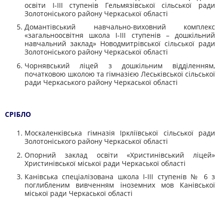
освіти I-III ступенів
Гельмязівської
сільської ради
Золотоніського
району Черкаської області
Домантівський
навчально-виховний комплекс
«загальноосвітня школа I-III ступенів – дошкільний
навчальний заклад»
Новодмитрівської
сільської ради
Золотоніського
району Черкаської області
Чорнявський
ліцей з дошкільним відділенням,
початковою школою та гімназією
Леськівської
сільської
ради Черкаського району Черкаської області
СРІБЛО
Москаленківська
гімназія
Іркліївської
сільської ради
Золотоніського
району Черкаської області
Опорний заклад освіти «
Христинівський
ліцей»
Христинівської
міської ради Черкаської області
Канівська спеціалізована школа I-III ступенів № 6 з
поглибленим вивченням іноземних мов Канівської
міської ради Черкаської області