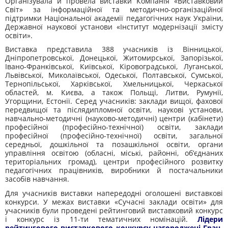
Організувала й провела виставки Компанія «Виставковий
Світ» за інформаційної та методично-організаційної
підтримки Національної академії педагогічних наук України,
Державної наукової установи «Інститут модернізації змісту
освіти».
Виставка представила 388 учасників із Вінницької,
Дніпропетровської, Донецької, Житомирської, Запорізької,
Івано-Франківської, Київської, Кіровоградської, Луганської,
Львівської, Миколаївської, Одеської, Полтавської, Сумської,
Тернопільської, Харківської, Хмельницької, Черкаської
областей, м. Києва, а також Польщі, Литви, Румунії,
Угорщини, Естонії. Серед учасників: заклади вищої, фахової
передвищої
та післядипломної освіти, наукові установи,
навчально-методичні (науково-методичні) центри (кабінети)
професійної (професійно-технічної) освіти, заклади
професійної (професійно-технічної) освіти, загальної
середньої, дошкільної та позашкільної освіти, органи
управління освітою (обласні, міські, районні, об’єднаних
територіальних громад), центри професійного розвитку
педагогічних працівників, виробники й постачальники
засобів навчання.
Для учасників виставки напередодні оголошені виставкові
конкурси. У межах виставки «Сучасні заклади освіти» для
учасників були проведені рейтинговий виставковий конкурс
і конкурс із 11-ти тематичних номінацій.
Лідери
рейтингового виставкового конкурсу нагороджені Гран-