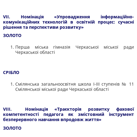
VII. Номінація «Упровадження інформаційно-
комунікаційних технологій в освітній процес: сучасні
рішення та перспективи розвитку»
ЗОЛОТО
Перша міська гімназія Черкаської міської ради
Черкаської області
СРІБЛО
Смілянська загальноосвітня школа I-III ступенів № 11
Смілянської міської ради Черкаської області
VIII. Номінація «Траєкторія розвитку фахової
компетентності педагога як змістовний інструмент
безперервного навчання впродовж життя»
ЗОЛОТО