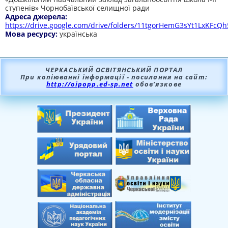
ступенів» Чорнобаївської селищної ради
Адреса джерела:
https://drive.google.com/drive/folders/11tgorHemG3sYt1LxKFc
Мова ресурсу:
українська
ЧЕРКАСЬКИЙ ОСВІТЯНСЬКИЙ ПОРТАЛ
При копіюванні інформації - посилання на сайт:
http://oipopp.ed-sp.net
обов’язкове