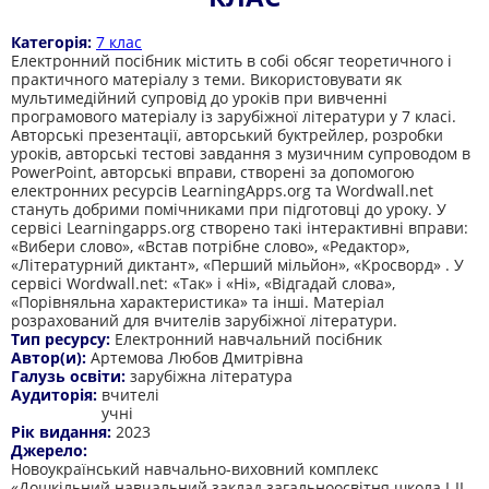
Категорія:
7 клас
Електронний посібник містить в собі обсяг теоретичного і
практичного матеріалу з теми. Використовувати як
мультимедійний супровід до уроків при вивченні
програмового матеріалу із зарубіжної літератури у 7 класі.
Авторські презентації, авторський буктрейлер, розробки
уроків, авторські тестові завдання з музичним супроводом в
PowerPoint, авторські вправи, створені за допомогою
електронних ресурсів LearningApps.org та Wordwall.net
стануть добрими помічниками при підготовці до уроку. У
сервісі Learningapps.org створено такі інтерактивні вправи:
«Вибери слово», «Встав потрібне слово», «Редактор»,
«Літературний диктант», «Перший мільйон», «Кросворд» . У
сервісі Wordwall.net: «Так» і «Ні», «Відгадай слова»,
«Порівняльна характеристика» та інші. Матеріал
розрахований для вчителів зарубіжної літератури.
Тип ресурсу:
Електронний навчальний посібник
Автор(и):
Артемова Любов Дмитрівна
Галузь освіти:
зарубіжна література
Аудиторія:
вчителі
учні
Рік видання:
2023
Джерело:
Новоукраїнський навчально-виховний комплекс
«Дошкільний навчальний заклад загальноосвітня школа І-ІІ