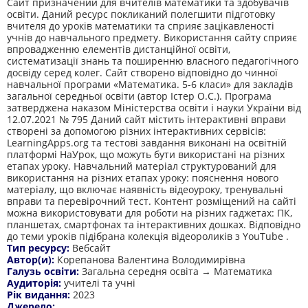
Сайт призначений для вчителів математики та здобувачів
освіти. Даний ресурс покликаний полегшити підготовку
вчителя до уроків математики та сприяє зацікавленості
учнів до навчального предмету. Використання сайту сприяє
впровадженню елементів дистанційної освіти,
систематизації знань та поширенню власного педагогічного
досвіду серед колег. Сайт створено відповідно до чинної
навчальної програми «Математика. 5-6 класи» для закладів
загальної середньої освіти (автор Істер О.С.). Програма
затверджена наказом Міністерства освіти і науки України від
12.07.2021 № 795 Даний сайт містить інтерактивні вправи
створені за допомогою різних інтерактивних сервісів:
LearningApps.org та тестові завдання виконані на освітній
платформі НаУрок, що можуть бути використані на різних
етапах уроку. Навчальний матеріал структурований для
використання на різних етапах уроку: пояснення нового
матеріалу, що включає наявність відеоуроку, тренувальні
вправи та перевірочний тест. Контент розміщений на сайті
можна використовувати для роботи на різних гаджетах: ПК,
планшетах, смартфонах та інтерактивних дошках. Відповідно
до теми уроків підібрана колекція відеороликів з YouTube .
Тип ресурсу:
Вебсайт
Автор(и):
Корепанова Валентина Володимирівна
Галузь освіти:
Загальна середня освіта → Математика
Аудиторія:
учителі та учні
Рік видання:
2023
Джерело: