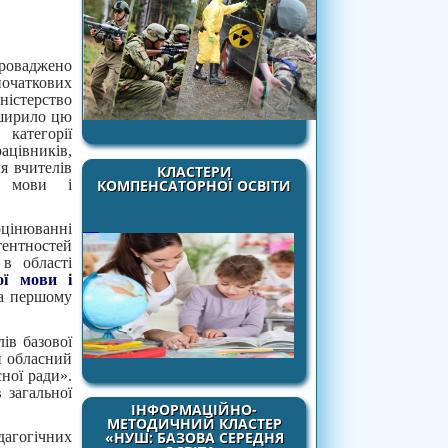
проваджено
очаткових
істерство
зширило цю
атегорії
вників,
я вчителів
КЛАСТЕРИ
ої мови і
КОМПЕНСАТОРНОЇ ОСВІТИ
оцінюванні
нтностей
 в області
ої мови і
на першому
ів базової
й обласний
ної ради».
 загальної
ІНФОРМАЦІЙНО-
МЕТОДИЧНИЙ КЛАСТЕР
агогічних
«НУШ: БАЗОВА СЕРЕДНЯ