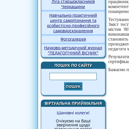
Ліга старшокласників
працівник
Черкащини
компетен
поширенн
Навчально-практичний
Тестування
центр самопізнання та
Зміст тес
особистісно-професійного
містив 90
самовдосконалення
виконавши
Фотогалерея
становить
проходжен
Науково-методичний журнал
педагоги м
"ПЕДАГОГІЧНИЙ ВІСНИК"
Результа
сертифіка
ПОШУК ПО САЙТУ
Бажаємо п
Пошук
ВІРТУАЛЬНА ПРИЙМАЛЬНЯ
Шановні колеги!
Очікуємо на Ваші
звернення щодо
підвищення якості