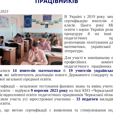
ПРАЦІВНИКІВ
.2023
В Україні з 2019 року за
сертифікацію вчителів п
класів. Цього року Мін
освіти і науки України ро
процедуру й на інші к
педагогічних праці
розпочавши пілотування дл
математики, українськ
літератури.
Для участі в зовнішньому 
професійних компете
педагогічного працівника
увалися
14 вчителів математики
й
19 учителів українськ
и
, які забезпечують реалізацію нового Державного стандарту 
вої загальної середньої освіти.
ртифікації – незалежне тестування фахових знань та вмінь учител
освіти – відбувся
9 вересня 2023 року
на базі КНЗ «Черкаськи
післядипломної освіти педагогічних працівників Черкаської облас
зяли участь усі зареєстровані учасники –
33 педагоги
закладів
освіти.
о, що метою сертифікації є виявлення та стимулювання пед