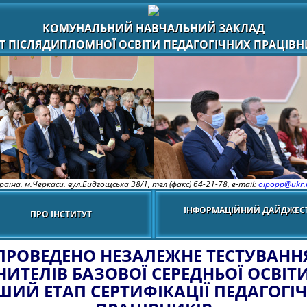
КОМУНАЛЬНИЙ НАВЧАЛЬНИЙ ЗАКЛАД
Т ПІСЛЯДИПЛОМНОЇ ОСВІТИ ПЕДАГОГІЧНИХ ПРАЦІВНИ
раїна. м.Черкаси. вул.Бидгощська 38/1,
тел (факс) 64-21-78, e-mail:
oipopp@ukr.
ІНФОРМАЦІЙНИЙ ДАЙДЖЕС
ПРО ІНСТИТУТ
ПРОВЕДЕНО НЕЗАЛЕЖНЕ ТЕСТУВАНН
ЧИТЕЛІВ БАЗОВОЇ СЕРЕДНЬОЇ ОСВІТИ
ШИЙ ЕТАП СЕРТИФІКАЦІЇ ПЕДАГОГІ