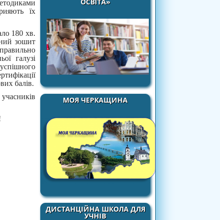
ОСВІТА»
методиками
рияють їх
ало 180 хв.
йний зошит
 правильно
ьої галузі
 успішного
ртифікації
вих балів.
учасників
МОЯ ЧЕРКАЩИНА
!
ДИСТАНЦІЙНА ШКОЛА ДЛЯ
УЧНІВ