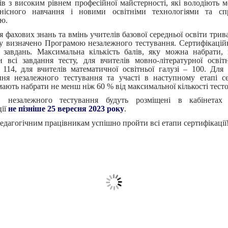
ів з високим рівнем професійної майстерності, які володіють 
тнісного навчання і новими освітніми технологіями та сп
ю.
 фахових знань та вмінь учителів базової середньої освіти трив
ту визначено Програмою незалежного тестування. Сертифікаці
 завдань. Максимальна кількість балів, яку можна набрати,
 всі завдання тесту, для вчителів мовно-літературної освітн
 114, для вчителів математичної освітньої галузі – 100. Для
ня незалежного тестування та участі в наступному етапі се
ають набрати не менш ніж 60 % від максимальної кількості тесто
ти незалежного тестування будуть розміщені в кабінетах 
ції
не пізніше 25 вересня 2023 року
.
едагогічним працівникам успішно пройти всі етапи сертифікації