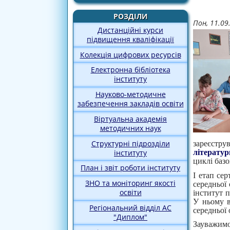
РОЗДІЛИ
Пон, 11.09
Дистанційні курси
підвищення кваліфікації
Колекція цифрових ресурсів
Електронна бібліотека
інституту
Науково-методичне
забезпечення закладів освіти
Віртуальна академія
методичних наук
Структурні підрозділи
зареєстр
інституту
літератур
циклі базо
План і звіт роботи інституту
І етап се
ЗНО та моніторинг якості
середньої 
освіти
інститут 
У ньому в
Регіональний відділ АС
середньої 
"Диплом"
Зауважим