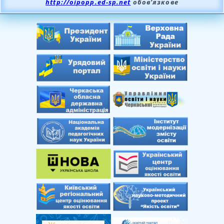
http://oipopp.ed-sp.net
обов’язкове