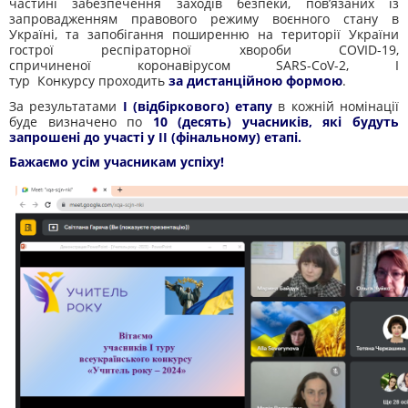
частині забезпечення заходів безпеки, пов’язаних із
запровадженням правового режиму воєнного стану в
Україні, та запобігання поширенню на території України
гострої респіраторної хвороби COVID-19,
спричиненої коронавірусом SARS-CoV-2, І
тур Конкурсу проходить
за дистанційною формою
.
За результатами
І (відбіркового) етапу
в кожній номінації
буде визначено по
10 (десять) учасників, які будуть
запрошені до участі у ІІ (фінальному) етапі.
Бажаємо усім учасникам успіху!