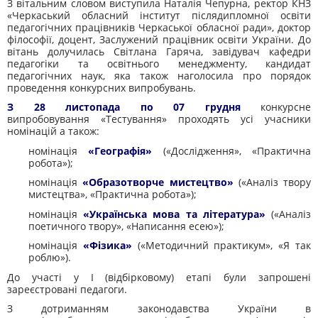
З вітальним словом виступила Наталія Чепурна, ректор КНЗ
«Черкаський обласний інститут післядипломної освіти
педагогічних працівників Черкаської обласної ради», доктор
філософії, доцент, Заслужений працівник освіти України. До
вітань долучилась Світлана Гаряча, завідувач кафедри
педагогіки та освітнього менеджменту, кандидат
педагогічних наук, яка також наголосила про порядок
проведення конкурсних випробувань.
З 28 листопада по 07 грудня
конкурсне
випробовування «Тестування» проходять усі учасники
номінацій а також:
номінація
«Географія»
(«Дослідження», «Практична
робота»);
номінація
«Образотворче мистецтво»
(«Аналіз твору
мистецтва», «Практична робота»);
номінація
«Українська мова та література»
(«Аналіз
поетичного твору», «Написання есею»);
номінація
«Фізика»
(«Методичний практикум», «Я так
роблю»).
До участі у І (відбірковому) етапі були запрошені
зареєстровані педагоги.
З дотриманням законодавства України в