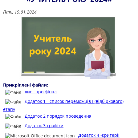
Птн, 19.01.2024
Прикріплені файли:
лист про фінал
Додаток 1 - список переможців І (відбіркового)
етапу
Додаток 2 порядок проведення
Додаток 3-графіки
Додаток 4 -критерії