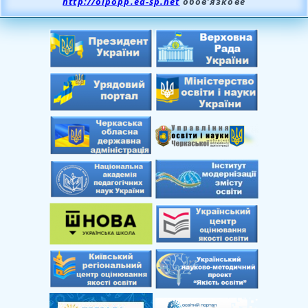
http://oipopp.ed-sp.net
обов’язкове