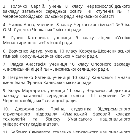
3. Толочко Сергій, учень 8 класу Червонослобідського
закладу загальної середньої освіти І-ІІІ ступенів № 1
Червонослобідської сільської ради Черкаської області
4. Чижик Анна, учениця 8 класу Черкаської гімназії №9 ім.
О.М. Луценка Черкаської міської ради.
5. Гурин Катерина, учениця 9 класу ліцею «Успіх»
Монастирищенської міської ради.
6. Вовченко Артур, учень 10 класу Корсунь-Шевченківської
гімназії Корсунь-Шевченківської міської ради.
7. Гладка Анастасія, учениця 10 класу Опорного закладу
«Лисянський ліцей №1» Лисянської селищної ради.
8. Петреченко Євгенія, учениця 10 класу Канівської гімназії
імені Івана Франка Канівської міської ради.
9. Бобух Маргарита, учениця 11 класу Червонослобідського
закладу загальної середньої освіти І-ІІІ ступенів №2
Червонослобідської селищної ради.
10. Дзерожинська Поліна, студентка Відокремленого
структурного підрозділу «Уманський фаховий коледж
технологій та бізнесу Уманського національного
університету садівництва».
11. Бабенко Єлизавета, студенка Черкаського національного