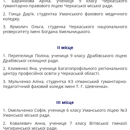
1. Баранікова Аріна, учениця 9 класу Черкаського
гуманітарно-правового ліцею Черкаської міської ради.
2. Гонца Дар’я, студентка Уманського фахового медичного
коледжу.
3. Ярмолич Ольга, студенка Черкаського національного
університету імені Богдана Хмельницького.
ІІ місце
1. Перепелиця Поліна, учениця 9 класу Драбівського ліцею
Драбівської селищної ради.
2. Клименко Яна, учениця Багатопрофільного регіонального
центру професійної освіти у Черкаській області.
3. Мульченко Аліна, студентка КЗ «Уманський гуманітарно-
педагогічний фаховий коледж імені Т. Г. Шевченка».
ІІІ місце
1. Омельченко Софія, учениця 6 класу Уманського ліцею №3
Уманської міської ради.
2. Ковалевич Анна, учениця 7 класу Вітівської гімназії
Чигиринської міської ради.