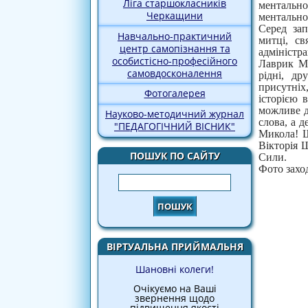
Ліга старшокласників
ментально
Черкащини
ментальног
Серед зап
Навчально-практичний
митці, св
центр самопізнання та
адміністр
особистісно-професійного
Лаврик Ми
самовдосконалення
рідні, др
присутніх
Фотогалерея
історією 
можливе д
Науково-методичний журнал
слова, а 
"ПЕДАГОГІЧНИЙ ВІСНИК"
Микола! Щ
Вікторія 
ПОШУК ПО САЙТУ
Сили.
Фото захо
Пошук
ВІРТУАЛЬНА ПРИЙМАЛЬНЯ
Шановні колеги!
Очікуємо на Ваші
звернення щодо
підвищення якості