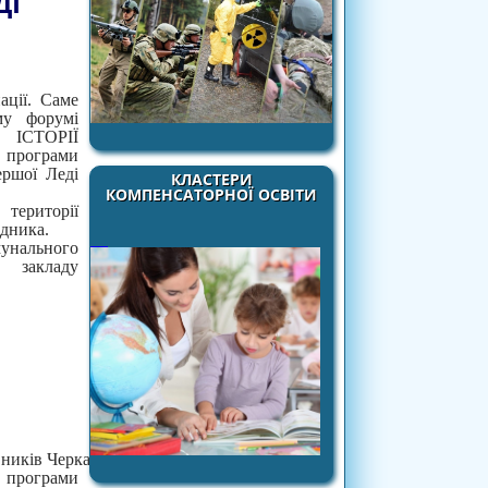
ДІ
ації. Саме
му форумі
ІСТОРІЇ
програми
ершої Леді
КЛАСТЕРИ
КОМПЕНСАТОРНОЇ ОСВІТИ
території
дника.
нального
ладу
ників Черкаської обласної
я програми