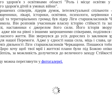
го здоров'я з освітянами області "Роль і місце освітян у
о здоров'я дітей в умовах війни".
рошених спікерів, лідерів думок, інтелектуальної спільноти -
ященники, лікарі, історики, освітяни, психологи, керівники 
ації та територіальних громад був лідер Ліги старшокласників 
кола. Він розповів учасникам власну історію стійкості та за
узі, наставники є джерелом його сили. Його історія звору
, адже він на рівні з іншими запрошеними спікерами, поділивс
власного життя. Він звернувся до усіх дорослих із закликом з
ля нашої Перемоги. Адже у єдності наша сила, міць і слава, це
девіз діяльності Ліги старшокласників Черкащини. Пишаюся тоб
иро хочу щоб твої мрії і життєві плани були під Божою опік
Шепіль, за можливість долучитися до величного заходу Стійкості,
ду можна переглянути у
фотогалереї.