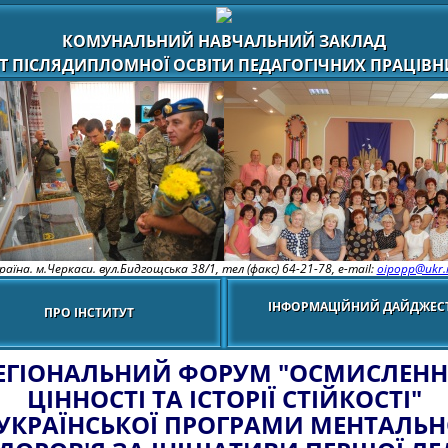
КОМУНАЛЬНИЙ НАВЧАЛЬНИЙ ЗАКЛАД
Т ПІСЛЯДИПЛОМНОЇ ОСВІТИ ПЕДАГОГІЧНИХ ПРАЦІВНИ
раїна. м.Черкаси. вул.Бидгощська 38/1,
тел (факс) 64-21-78, e-mail:
oipopp@ukr.
ІНФОРМАЦІЙНИЙ ДАЙДЖЕС
ПРО ІНСТИТУТ
ЕГІОНАЛЬНИЙ ФОРУМ "ОСМИСЛЕНН
ЦІННОСТІ ТА ІСТОРІЇ СТІЙКОСТІ"
УКРАЇНСЬКОЇ ПРОГРАМИ МЕНТАЛЬ