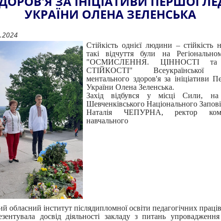
ДОРОВ'Я ЗА ІНІЦІАТИВИ ПЕРШОЇ ЛЕ
УКРАЇНИ ОЛЕНА ЗЕЛЕНСЬКА
.2024
Стійкість однієї людини – стійкість н
такі відчуття були на Регіонально
"ОСМИСЛЕННЯ. ЦІННОСТІ та 
СТІЙКОСТІ" Всеукраїнської 
ментального здоров'я за ініціативи П
України Олена Зеленська.
Захід відбувся у місці Сили, на 
Шевченківського Національного Запові
Наталія ЧЕПУРНА, ректор кому
навчального зак
ий обласний інститут післядипломної освіти педагогічних праців
езентувала досвід діяльності закладу з питань упровадженн