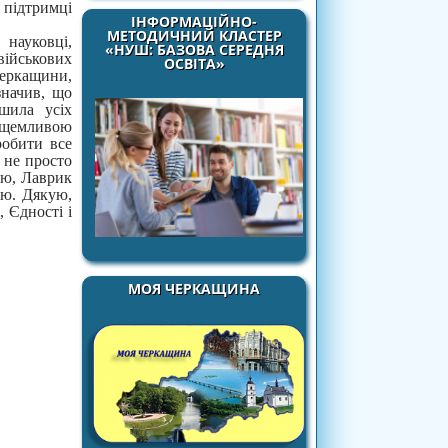
 підтримці
ІНФОРМАЦІЙНО-
МЕТОДИЧНИЙ КЛАСТЕР
 науковці,
«НУШ: БАЗОВА СЕРЕДНЯ
військових
ОСВІТА»
Черкащини,
значив, що
шила усіх
я щемливою
робити все
 не просто
ою, Лаврик
ою. Дякую,
 Єдності і
МОЯ ЧЕРКАЩИНА