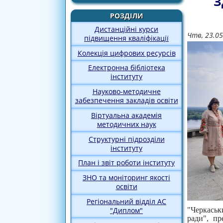
З
РОЗДІЛИ
Дистанційні курси
Чтв, 23.05
підвищення кваліфікації
Колекція цифрових ресурсів
Електронна бібліотека
інституту
Науково-методичне
забезпечення закладів освіти
Віртуальна академія
методичних наук
Структурні підрозділи
інституту
План і звіт роботи інституту
ЗНО та моніторинг якості
освіти
Регіональний відділ АС
"
Черкаськ
"Диплом"
ради", пр