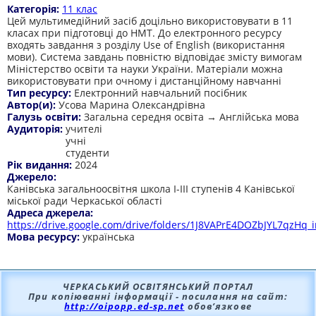
Категорія:
11 клас
Цей мультимедійний засіб доцільно використовувати в 11
класах при підготовці до НМТ. До електронного ресурсу
входять завдання з розділу Use of English (використання
мови). Система завдань повністю відповідає змісту вимогам
Міністерство освіти та науки України. Матеріали можна
використовувати при очному і дистанційному навчанні
Тип ресурсу:
Електронний навчальний посібник
Автор(и):
Усова Марина Олександрівна
Галузь освіти:
Загальна середня освіта → Англійська мова
Аудиторія:
учителі
учні
студенти
Рік видання:
2024
Джерело:
Канівська загальноосвітня школа І-ІІІ ступенів 4 Канівської
міської ради Черкаської області
Адреса джерела:
https://drive.google.com/drive/folders/1J8VAPrE4DOZbJYL7qzHq_i
Мова ресурсу:
українська
ЧЕРКАСЬКИЙ ОСВІТЯНСЬКИЙ ПОРТАЛ
При копіюванні інформації - посилання на сайт:
http://oipopp.ed-sp.net
обов’язкове