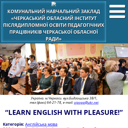
КОМУНАЛЬНИЙ НАВЧАЛЬНИЙ ЗАКЛАД
«ЧЕРКАСЬКИЙ ОБЛАСНИЙ ІНСТИТУТ
ПІСЛЯДИПЛОМНОЇ ОСВІТИ ПЕДАГОГІЧНИХ
ПРАЦІВНИКІВ ЧЕРКАСЬКОЇ ОБЛАСНОЇ
РАДИ»
Україна. м.Черкаси. вул.Бидгощська 38/1,
тел (факс) 64-21-78, e-mail:
oipopp@ukr.net
“LEARN ENGLISH WITH PLEASURE!”
Категорія:
Англійська мова