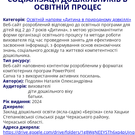
ОСВІТНІЙ ПРОЦЕС
Категорія:
Освітній напрям «Дитина в природному довкіллі»
Веб-сайт розроблений відповідно до освітньої програми для
дітей від 2 до 7 років «Дитина», з метою урізноманітнити
форми організації освітнього процесу та методи роботи
вихователя під час проведення занять для ефективного
засвоєння інформації, з формування основ економічних
знань, соціального досвіду та життєвої компетентності
дошкільника.
Тип ресурсу:
Веб-сайт наповнено контентом розробленим у форматах
комп’ютерних програм PowerPoint
Canva та з використанням активних посилань.
Автор(и):
Подолян Наталія Олександрівна
Аудиторія:
вихователі
діти дошкільного віку
батьки.
Рік видання:
2024
Джерело:
Заклад дошкільної освіти (ясла-садок) «Берізка» села Хацьки
Степанківської сільської ради Черкаського району,
Черкаської області.
Адреса джерела:
https://drive.google.com/drive/folders/1g8WgNEEYSTh6xq4pUj