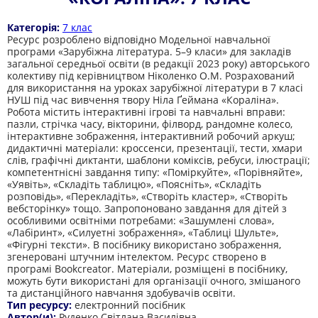
Категорія:
7 клас
Ресурс розроблено відповідно Модельної навчальної
програми «Зарубіжна література. 5–9 класи» для закладів
загальної середньої освіти (в редакції 2023 року) авторського
колективу під керівництвом Ніколенко О.М. Розрахований
для використання на уроках зарубіжної літератури в 7 класі
НУШ під час вивчення твору Ніла Ґеймана «Кораліна».
Робота містить інтерактивні ігрові та навчальні вправи:
пазли, стрічка часу, вікторини, філворд, рандомне колесо,
інтерактивне зображення, інтерактивний робочий аркуш;
дидактичні матеріали: кроссенси, презентації, тести, хмари
слів, графічні диктанти, шаблони коміксів, ребуси, ілюстрації;
компетентнісні завдання типу: «Поміркуйте», «Порівняйте»,
«Уявіть», «Складіть таблицю», «Поясніть», «Складіть
розповідь», «Перекладіть», «Створіть кластер», «Створіть
вебсторінку» тощо. Запропоновано завдання для дітей з
особливими освітніми потребами: «Зашумлені слова»,
«Лабіринт», «Силуетні зображення», «Таблиці Шульте»,
«Фігурні тексти». В посібнику використано зображення,
згенеровані штучним інтелектом. Ресурс створено в
програмі Bookcreator. Матеріали, розміщені в посібнику,
можуть бути використані для організації очного, змішаного
та дистанційного навчання здобувачів освіти.
Тип ресурсу:
електронний посібник
Автор(и):
Руденко Світлана Василівна