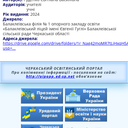
Аудиторія:
учителі
учні
Рік видання:
2024
Джерело:
Балаклеївська філія № 1 опорного закладу освіти
«Балаклеївський ліцей імені Євгенії Гуглі» Балаклеївської
сільської ради Черкаської області
Адреса джерела:
https://drive.google.com/drive/folders/1r_Nag42moMR7tLjHxq
usp=...
ЧЕРКАСЬКИЙ ОСВІТЯНСЬКИЙ ПОРТАЛ
При копіюванні інформації - посилання на сайт:
http://oipopp.ed-sp.net
обов’язкове