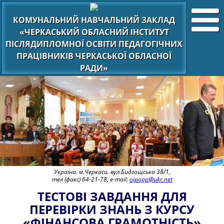
КОМУНАЛЬНИЙ НАВЧАЛЬНИЙ ЗАКЛАД
«ЧЕРКАСЬКИЙ ОБЛАСНИЙ ІНСТИТУТ
ПІСЛЯДИПЛОМНОЇ ОСВІТИ ПЕДАГОГІЧНИХ
ПРАЦІВНИКІВ ЧЕРКАСЬКОЇ ОБЛАСНОЇ
РАДИ»
Україна. м.Черкаси. вул.Бидгощська 38/1,
тел (факс) 64-21-78, e-mail:
oipopp@ukr.net
ТЕСТОВІ ЗАВДАННЯ ДЛЯ
ПЕРЕВІРКИ ЗНАНЬ З КУРСУ
«ФІНАНСОВА ГРАМОТНІСТЬ»