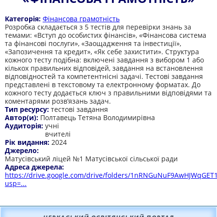
Категорія:
Фінансова грамотність
Розробка складається з 5 тестів для перевірки знань за
темами: «Вступ до особистих фінансів», «Фінансова система
та фінансові послуги», «Заощадження та інвестиції»,
«Запозичення та кредит», «Як себе захистити». Структура
кожного тесту подібна: включені завдання з вибором 1 або
кількох правильних відповідей, завдання на встановлення
відповідностей та компетентнісні задачі. Тестові завдання
представлені в текстовому та електронному форматах. До
кожного тесту додається ключ з правильними відповідями та
коментарями розв’язань задач.
Тип ресурсу:
тестові завдання
Автор(и):
Полтавець Тетяна Володимирівна
Аудиторія:
учні
вчителі
Рік видання:
2024
Джерело:
Матусівський ліцей №1 Матусівської сільської ради
Адреса джерела:
https://drive.google.com/drive/folders/1nRNGuNuF9AwHJWqGE
usp=...