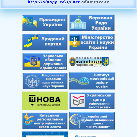
http://oipopp.ed-sp.net
обов’язкове