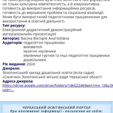
не тільки культурна компетентність, а й комунікативна,
готовність до використання інформаційних ресурсів,
готовність до вирішення проблем та соціальної взаємодії.
Може бути використаний педагогічними працівниками для
використання в освітній діяльності.
Тип ресурсу:
Електронний дидактичний демонстраційний
матеріал(онлайн-презентація)
Автор(и):
Васіна Вікторія Анатоліївна
Аудиторія:
педагогічні працівники
вихователі
музичні керівники
керівники гуртків та інші педагогічні працівники
дошкільники.
Рік видання:
2024
Джерело:
Золотоніський заклад дошкільної освіти (ясла-садок)
«Сонечко» Золотоніської міської ради Черкаської області
Адреса джерела:
https://drive.google.com/drive/folders/14kG22469wm1myj_1Akz
usp=...
ЧЕРКАСЬКИЙ ОСВІТЯНСЬКИЙ ПОРТАЛ
При копіюванні інформації - посилання на сайт: