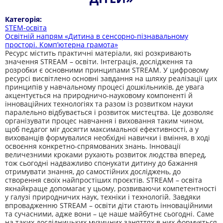
Категорія:
STEM-освіта
Освітній напрям «Дитина в сенсорно-пізнавальному
просторі. Комп’ютерна грамота»
Ресурс містить практичні матеріали, які розкривають
значення STREAM – освіти. Інтеграція, дослідження та
розробки є основними принципами STREAM. У цифровому
ресурсі висвітлено основні завдання на шляху реалізації цих
принципів у навчальному процесі дошкільників, де увага
акцентується на природничо-науковому компоненті й
інноваційних технологіях та разом із розвитком науки
паралельно відбувається і розвиток мистецтва. Це дозволяє
організувати процес навчання і виховання таким чином,
щоб педагог міг досягти максимальної ефективності, а у
вихованців формувалися необхідні навички і вміння, в ході
освоєння конкретно-спрямованих знань. Інновації
величезними кроками рухають розвиток людства вперед,
тож сьогодні надважливо спонукати дитину до бажання
отримувати знання, до самостійних досліджень, до
створення своїх найпростіших проєктів. STREAM – освіта
якнайкраще допомагає у цьому, розвиваючи компетентності
у галузі природничих наук, техніки і технологій. Завдяки
впровадженню STREAM – освіти діти стають інноваційними
та сучасними, адже вони – це наше майбутнє сьогодні. Саме
на таких дослідницьких музичних заняттях в них формується